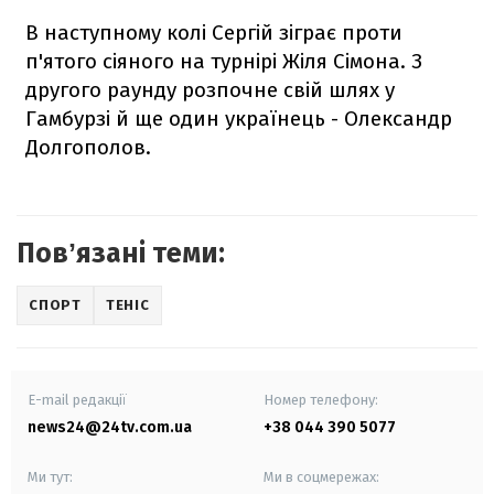
В наступному колі Сергій зіграє проти
п'ятого сіяного на турнірі Жіля Сімона. З
другого раунду розпочне свій шлях у
Гамбурзі й ще один українець - Олександр
Долгополов.
Повʼязані теми:
СПОРТ
ТЕНІС
E-mail редакції
Номер телефону:
news24@24tv.com.ua
+38 044 390 5077
Ми тут:
Ми в соцмережах: