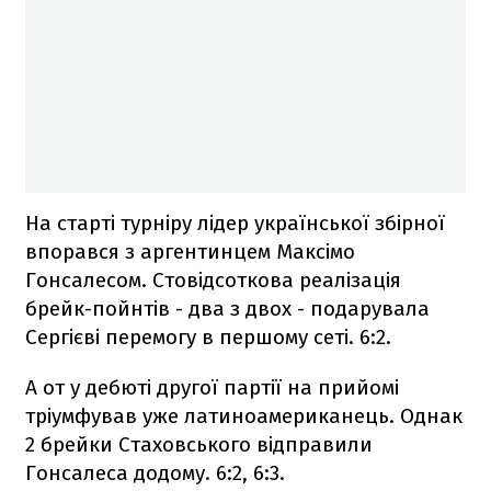
На старті турніру лідер української збірної
впорався з аргентинцем Максімо
Гонсалесом. Стовідсоткова реалізація
брейк-пойнтів - два з двох - подарувала
Сергієві перемогу в першому сеті. 6:2.
А от у дебюті другої партії на прийомі
тріумфував уже латиноамериканець. Однак
2 брейки Стаховського відправили
Гонсалеса додому. 6:2, 6:3.