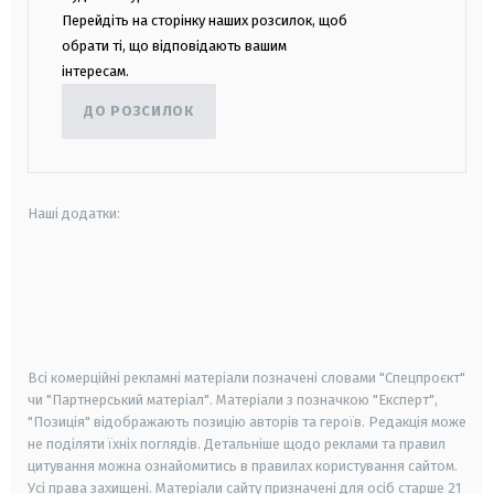
Перейдіть на сторінку наших розсилок, щоб
обрати ті, що відповідають вашим
інтересам.
ДО РОЗСИЛОК
Наші додатки:
android
apple
smart tv
samsung smart tv
Всі комерційні рекламні матеріали позначені словами "Спецпроєкт"
чи "Партнерський матеріал". Матеріали з позначкою "Експерт",
"Позиція" відображають позицію авторів та героїв. Редакція може
не поділяти їхніх поглядів. Детальніше щодо реклами та правил
цитування можна ознайомитись в правилах користування сайтом.
Усі права захищені.
Матеріали сайту призначені для осіб старше
21