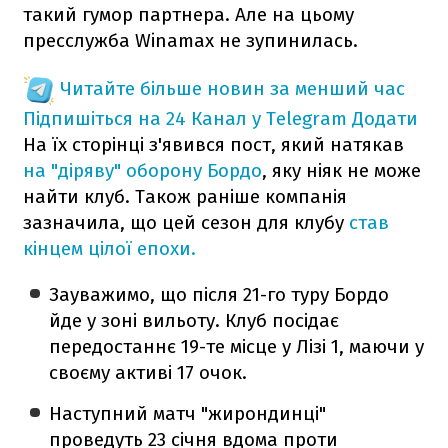
такий гумор партнера. Але на цьому
пресслужба Winamax не зупинилась.
Читайте більше новин за менший час
Підпишіться на 24 Канал у Telegram
Додати
На їх сторінці з'явився пост, який натякав
на "діряву" оборону Бордо
, яку ніяк не може
найти клуб. Також раніше компанія
зазначила, що цей сезон для клубу
став
кінцем цілої епохи.
Зауважимо, що після 21-го туру Бордо
йде у зоні вильоту. Клуб посідає
передостаннє 19-те місце у Лізі 1, маючи у
своєму активі 17 очок.
Наступний матч "жирондинці"
проведуть 23 січня вдома проти