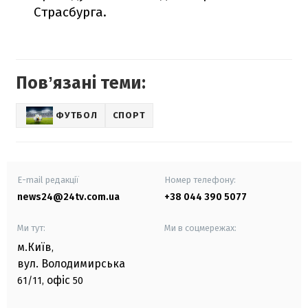
Страсбурга.
Повʼязані теми:
ФУТБОЛ
СПОРТ
E-mail редакції
Номер телефону:
news24@24tv.com.ua
+38 044 390 5077
Ми тут:
Ми в соцмережах:
м.Київ
,
вул. Володимирська
офіс
61/11,
50