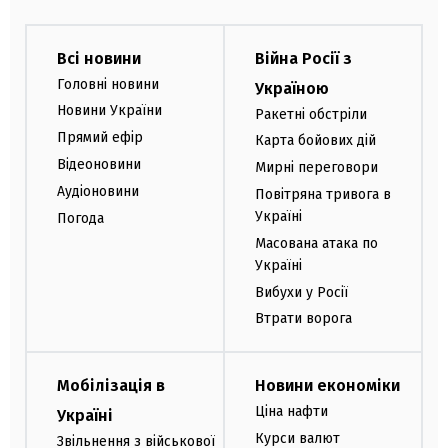
Всі новини
Війна Росії з
Головні новини
Україною
Новини України
Ракетні обстріли
Прямий ефір
Карта бойових дій
Відеоновини
Мирні переговори
Аудіоновини
Повітряна тривога в
Україні
Погода
Масована атака по
Україні
Вибухи у Росії
Втрати ворога
Мобілізація в
Новини економіки
Ціна нафти
Україні
Курси валют
Звільнення з військової