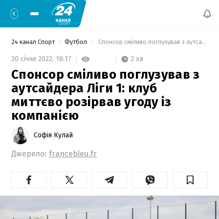
24 канал Спорт
Футбол
 Спонсор сміливо поглузував з аутсайдера Ліги 1: клуб миттєво розірвав угоду із компанією 
2 хв
20 січня 2022,
18:17
Спонсор сміливо поглузував з
аутсайдера Ліги 1: клуб
миттєво розірвав угоду із
компанією
Софія Кулай
Джерело:
francebleu.fr