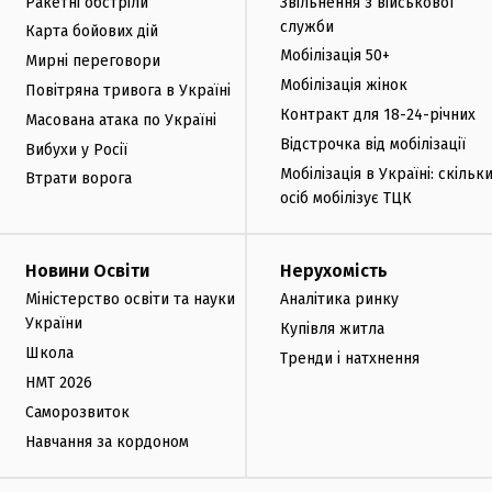
Ракетні обстріли
Звільнення з військової
служби
Карта бойових дій
Мобілізація 50+
Мирні переговори
Мобілізація жінок
Повітряна тривога в Україні
Контракт для 18-24-річних
Масована атака по Україні
Відстрочка від мобілізації
Вибухи у Росії
Мобілізація в Україні: скільк
Втрати ворога
осіб мобілізує ТЦК
Новини Освіти
Нерухомість
Міністерство освіти та науки
Аналітика ринку
України
Купівля житла
Школа
Тренди і натхнення
НМТ 2026
Саморозвиток
Навчання за кордоном