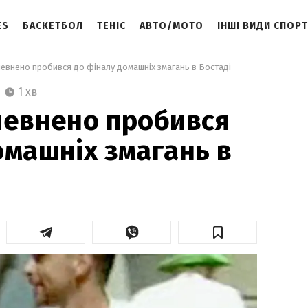
ES
БАСКЕТБОЛ
ТЕНІС
АВТО/МОТО
ІНШІ ВИДИ СПОР
певнено пробився до фіналу домашніх змагань в Бостаді 
1 хв
певнено пробився
омашніх змагань в