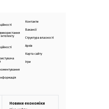
Контакти
ційності
Вакансії
 використання
 інтелекту
Структура власності
Архів
ційності
Карта сайту
ристувача
и
Ігри
коментування
 інформація
Новини економіки