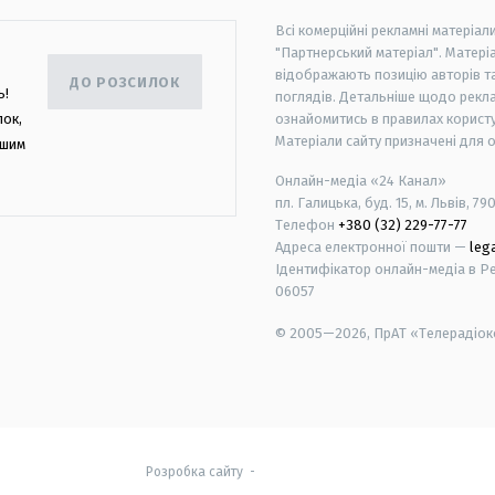
Всі комерційні рекламні матеріал
"Партнерський матеріал". Матеріа
відображають позицію авторів та 
ДО РОЗСИЛОК
ь!
поглядів. Детальніше щодо рекл
лок,
ознайомитись в правилах користу
Матеріали сайту призначені для 
ашим
Онлайн-медіа «24 Канал»
пл. Галицька, буд. 15, м. Львів, 79
Телефон
+380 (32) 229-77-77
Адреса електронної пошти —
leg
Ідентифікатор онлайн-медіа в Реє
06057
© 2005—2026,
ПрАТ «Телерадіоко
android
apple
Розробка сайту
-