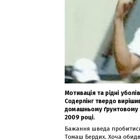
Мотивація та рідні уболі
Содерлінг твердо виріши
домашньому ґрунтовому ту
2009 році.
Бажання шведа пробитись 
Томаш Бердих. Хоча обидв