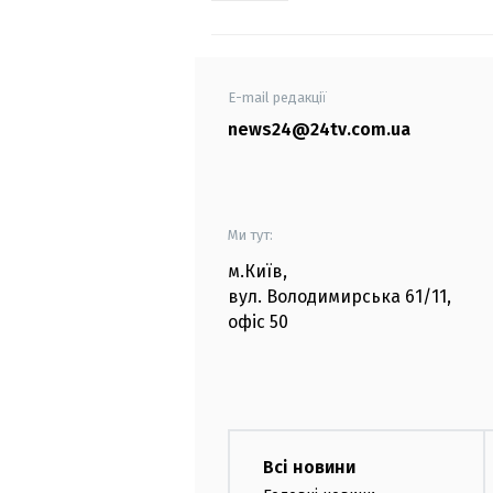
E-mail редакції
news24@24tv.com.ua
Ми тут:
м.Київ
,
вул. Володимирська
61/11,
офіс
50
Всі новини