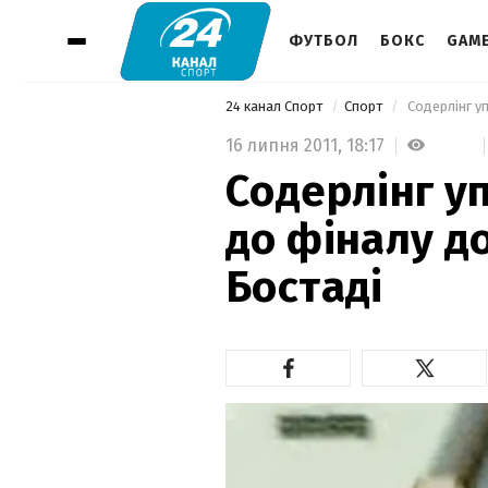
ФУТБОЛ
БОКС
GAM
24 канал Спорт
Спорт
 Содерлінг у
16 липня 2011,
18:17
Содерлінг у
до фіналу д
Бостаді