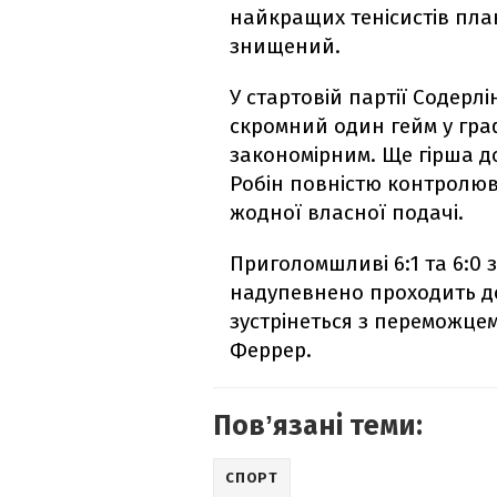
найкращих тенісистів план
знищений.
У стартовій партії Содерл
скромний один гейм у гра
закономірним. Ще гірша до
Робін повністю контролюв
жодної власної подачі.
Приголомшливі 6:1 та 6:0 з
надупевнено проходить до
зустрінеться з переможце
Феррер.
Повʼязані теми:
СПОРТ