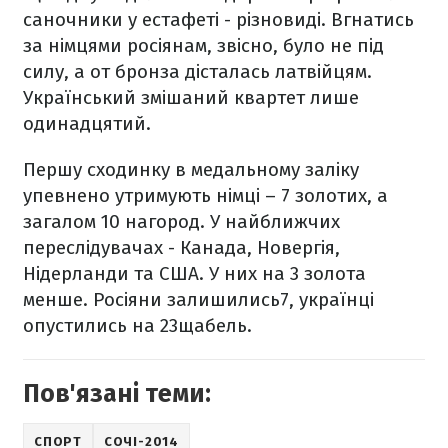
саночники у естафеті - різновиді. Вгнатись
за німцями росіянам, звісно, було не під
силу, а от бронза дісталась латвійцям.
Український змішаний квартет лише
одинадцятий.
Першу сходинку в медальному заліку
упевнено утримують німці – 7 золотих, а
загалом 10 нагород. У найближчих
переслідувачах - Канада, Новергія,
Нідерланди та США. У них на 3 золота
менше. Росіяни залишились7, українці
опустились на 23щабель.
Пов'язані теми:
СПОРТ
СОЧІ-2014