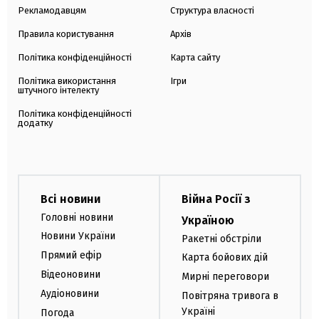
Рекламодавцям
Структура власності
Правила користування
Архів
Політика конфіденційності
Карта сайту
Політика використання
Ігри
штучного інтелекту
Політика конфіденційності
додатку
Всі новини
Війна Росії з
Головні новини
Україною
Новини України
Ракетні обстріли
Прямий ефір
Карта бойових дій
Відеоновини
Мирні переговори
Аудіоновини
Повітряна тривога в
Україні
Погода