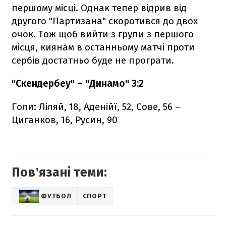
першому місці. Однак тепер відрив від
другого "Партизана" скоротився до двох
очок. Тож щоб вийти з групи з першого
місця, киянам в останньому матчі проти
сербів достатньо буде не програти.
"Скендербеу" – "Динамо" 3:2
Голи: Ліляй, 18, Аденійї, 52, Сове, 56 –
Циганков, 16, Русин, 90
Повʼязані теми:
ФУТБОЛ
СПОРТ