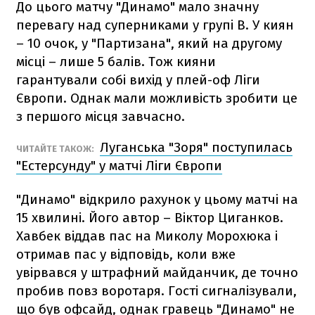
До цього матчу "Динамо" мало значну
перевагу над суперниками у групі B. У киян
– 10 очок, у "Партизана", який на другому
місці – лише 5 балів. Тож кияни
гарантували собі вихід у плей-оф Ліги
Європи. Однак мали можливість зробити це
з першого місця завчасно.
Луганська "Зоря" поступилась
ЧИТАЙТЕ ТАКОЖ:
"Естерсунду" у матчі Ліги Європи
"Динамо" відкрило рахунок у цьому матчі на
15 хвилині. Його автор – Віктор Циганков.
Хавбек віддав пас на Миколу Морохюка і
отримав пас у відповідь, коли вже
увірвався у штрафний майданчик, де точно
пробив повз воротаря. Гості сигналізували,
що був офсайд, однак гравець "Динамо" не