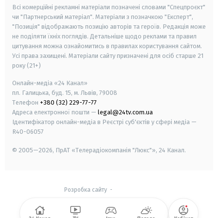
Всі комерційні рекламні матеріали позначені словами "Спецпроєкт"
чи "Партнерський матеріал". Матеріали з позначкою "Експерт",
"Позиція" відображають позицію авторів та героїв. Редакція може
не поділяти їхніх поглядів. Детальніше щодо реклами та правил
цитування можна ознайомитись в правилах користування сайтом.
Усі права захищені.
Матеріали сайту призначені для осіб старше
21
року (21+)
Онлайн-медіа «24 Канал»
пл. Галицька, буд. 15, м. Львів, 79008
Телефон
+380 (32) 229-77-77
Адреса електронної пошти —
legal@24tv.com.ua
Ідентифікатор онлайн-медіа в Реєстрі суб'єктів у сфері медіа —
R40-06057
© 2005—2026,
ПрАТ «Телерадіокомпанія "Люкс"», 24 Канал.
Розробка сайту
-