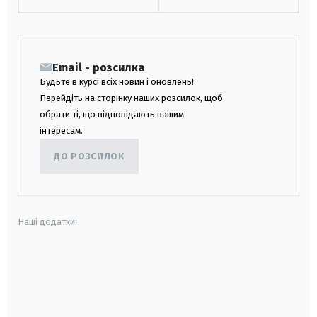
Email - розсилка
Будьте в курсі всіх новин і оновлень!
Перейдіть на сторінку наших розсилок, щоб
обрати ті, що відповідають вашим
інтересам.
ДО РОЗСИЛОК
Наші додатки:
android
apple
smart tv
samsung smart tv