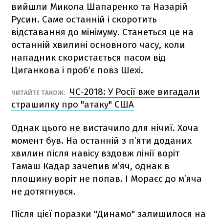
вийшли Микола Шапаренко та Назарій
Русин. Саме останній і скоротить
відставання до мінімуму. Станеться це на
останній хвилині основного часу, коли
нападник скористається пасом від
Циганкова і проб’є повз Шехі.
ЧС-2018: У Росії вже вигадали
ЧИТАЙТЕ ТАКОЖ:
страшилку про "атаку" США
Однак цього не вистачило для нічиї. Хоча
момент був. На останній з п’яти доданих
хвилин після навісу вздовж лінії воріт
Тамаш Кадар зачепив м’яч, однак в
площину воріт не попав. І Мораєс до м’яча
не дотягнувся.
Після цієї поразки "Динамо" залишилося на