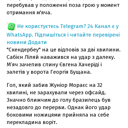
перебував у положенні поза грою у момент
отримання м'яча.
Не користуєтесь Telegram?
24 Канал є у
WhatsApp. Підпишіться і читайте перевірені
новини
Додати
"Скендербеу" на це відповів за дві хвилини.
Сабієн Ліляй наважився на удар з далеку.
М’яч зачепив спину Євгена Хачеріді і
залетів у ворота Георгія Бущана.
Гол, який забив Жуніор Мораєс на 32
хвилині, не зарахували через офсайд.
Значно ближчим до голу бразилець був
незадовго до перерви. Однак його удар
боковими ножицями прийняла на себе
перекладина воріт.