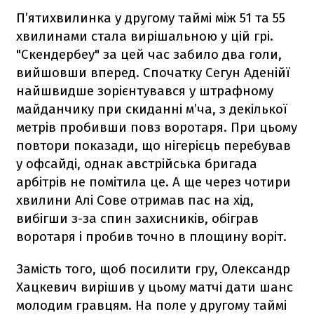
П’ятихвилинка у другому таймі між 51 та 55
хвилинами стала вирішальною у цій грі.
"Скендербеу" за цей час забило два голи,
вийшовши вперед. Спочатку Сегун Аденійї
найшвидше зорієнтувався у штрафному
майданчику при скиданні м’ча, з декілької
метрів пробивши повз воротаря. При цьому
повтори показади, що нігерієць перебував
у офсайді, однак австрійська бригада
арбітрів не помітила це. А ще через чотири
хвилини Алі Сове отримав пас на хід,
вибігши з-за спин захисників, обіграв
воротаря і пробив точно в площину воріт.
Замість того, щоб посилити гру, Олександр
Хацкевич вирішив у цьому матчі дати шанс
молодим гравцям. На поле у другому таймі