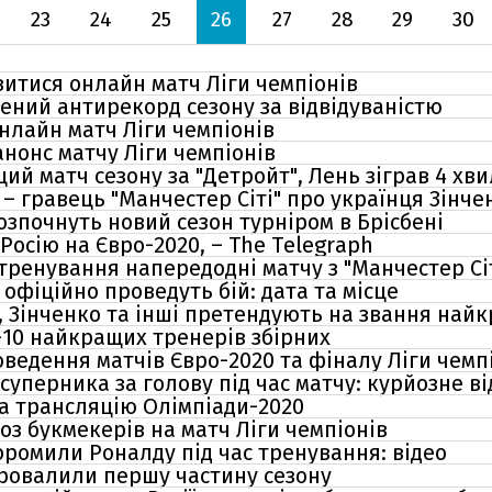
23
24
25
26
27
28
29
30
витися онлайн матч Ліги чемпіонів
лений антирекорд сезону за відвідуваністю
нлайн матч Ліги чемпіонів
анонс матчу Ліги чемпіонів
й матч сезону за "Детройт", Лень зіграв 4 хв
– гравець "Манчестер Сіті" про українця Зінче
озпочнуть новий сезон турніром в Брісбені
осію на Євро-2020, – The Telegraph
тренування напередодні матчу з "Манчестер Сі
офіційно проведуть бій: дата та місце
 Зінченко та інші претендують на звання най
10 найкращих тренерів збірних
оведення матчів Євро-2020 та фіналу Ліги чемпі
суперника за голову під час матчу: курйозне ві
а трансляцію Олімпіади-2020
оз букмекерів на матч Ліги чемпіонів
оромили Роналду під час тренування: відео
 провалили першу частину сезону