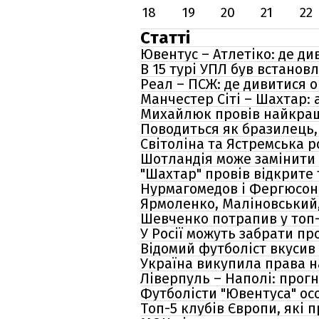
18
19
20
21
22
Статті
Ювентус – Атлетіко: де ди
В 15 турі УПЛ був встанов
Реал – ПСЖ: де дивитися о
Манчестер Сіті – Шахтар: 
Михайлюк провів найкращи
Поводиться як бразилець, 
Світоліна та Ястремська р
Шотландія може замінити Р
"Шахтар" провів відкрите 
Нурмагомедов і Фергюсон 
Ярмоленко, Маліновський,
Шевченко потрапив у топ-
У Росії можуть забрати пр
Відомий футболіст вкусив 
Україна викупила права н
Ліверпуль – Наполі: прогн
Футболісти "Ювентуса" ос
Топ-5 клубів Європи, які