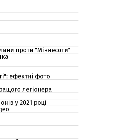
илини проти "Міннесоти"
нка
ті": ефектні фото
кращого легіонера
онів у 2021 році
део