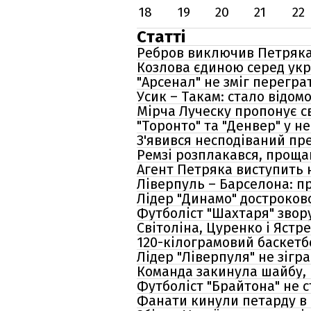
18
19
20
21
22
Статті
Ребров виключив Петряка 
Козлова єдиною серед укр
"Арсенал" не зміг переграт
Усик – Такам: стало відомо
Мірча Луческу пропонує с
"Торонто" та "Денвер" у н
З'явився несподіваний пр
Ремзі розплакався, прощаю
Агент Петряка виступить 
Ліверпуль – Барселона: пр
Лідер "Динамо" достроков
Футболіст "Шахтаря" звор
Світоліна, Цуренко і Ястр
120-кілограмовий баскетбо
Лідер "Ліверпуля" не зігр
Команда закинула шайбу, 
Футболіст "Брайтона" не с
Фанати кинули петарду в ф