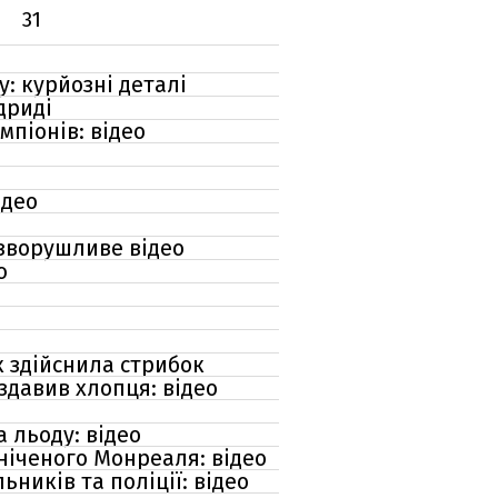
31
: курйозні деталі
дриді
мпіонів: відео
ідео
 зворушливе відео
ю
к здійснила стрибок
здавив хлопця: відео
 льоду: відео
гніченого Монреаля: відео
ників та поліції: відео