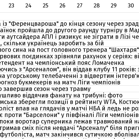
23
24
25
26
27
28
29
30
із "Ференцвароша" до кінця сезону через зраду
аїнок пройшла до другого раунду турніру в Ма
и аутсайдера АПЛ і ризикує не зіграти в Лізі че
, скільки українець заробить за бій
вого сина на пост головного тренера "Шахтаря"
ервових поєдинках зрівняли рахунок у серіях: в
етендент на чемпіонський пояс Ломаченка
чись з "Арсеналом", він віддав клубу 11 років:
на угорському телебаченні з відвертим інтерв'
огноз букмекерів на матч Ліги чемпіонів
о завершив сезон через травму
ушливо віддячив фанату на трибуні: фото
емська зберегли позиції в рейтингу WTA, Костю
ліст впав на глядачів у матчі НБА й ледь не ро
ає проти "Барселони" у півфіналі Ліги чемпіонів
поки воротар суперника лежав травмований на
тримав сміх після невдачі "Арсеналу" біля при
утболіста, матч закінчився сутичкою вболіваль