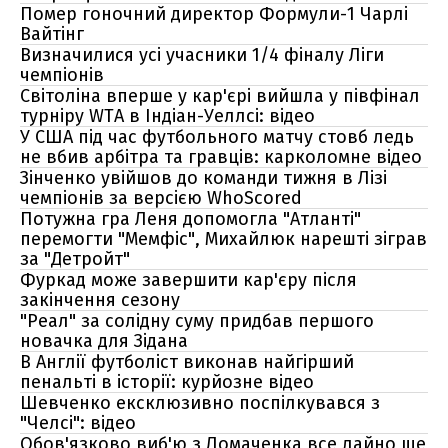
Помер гоночний директор Формули-1 Чарлі
Вайтінг
Визначилися усі учасники 1/4 фіналу Ліги
чемпіонів
Світоліна вперше у кар'єрі вийшла у півфінал
турніру WTA в Індіан-Уеллсі: відео
У США під час футбольного матчу стовб ледь
не вбив арбітра та гравців: карколомне відео
Зінченко увійшов до команди тижня в Лізі
чемпіонів за версією WhoScored
Потужна гра Леня допомогла "Атланті"
перемогти "Мемфіс", Михайлюк нарешті зіграв
за "Детройт"
Фуркад може завершити кар'єру після
закінчення сезону
"Реал" за солідну суму придбав першого
новачка для Зідана
В Англії футболіст виконав найгірший
пенальті в історії: курйозне відео
Шевченко ексклюзивно поспілкувався з
"Челсі": відео
Обов'язково виб'ю з Ломаченка все лайно ще