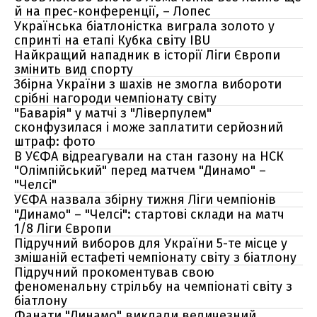
й на прес-конференції, – Лопес
Українська біатлоністка виграла золото у
спринті на етапі Кубка світу IBU
Найкращий нападник в історії Ліги Європи
змінить вид спорту
Збірна України з шахів не змогла вибороти
срібні нагороди чемпіонату світу
"Баварія" у матчі з "Ліверпулем"
сконфузилася і може заплатити серйозний
штраф: фото
В УЄФА відреагували на стан газону на НСК
"Олімпійський" перед матчем "Динамо" –
"Челсі"
УЄФА назвала збірну тижня Ліги чемпіонів
"Динамо" – "Челсі": стартові склади на матч
1/8 Ліги Європи
Підручний виборов для України 5-те місце у
змішаній естафеті чемпіонату світу з біатлону
Підручний прокоментував свою
феноменальну стрільбу на чемпіонаті світу з
біатлону
Фанати "Динамо" виклали величезний