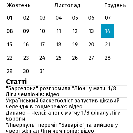
Жовтень
Листопад
Грудень
01
02
03
04
05
06
07
08
09
10
11
12
13
14
15
16
17
18
19
20
21
22
23
24
25
26
27
28
29
30
31
Статті
"Барселона" розгромила "Ліон" у матчі 1/8
Ліги чемпіонів: відео
Український баскетболіст запустив цікавий
челендж в соцмережах: відео
Динамо – Челсі: анонс матчу 1/8 фіналу Ліги
Європи
"Ліверпуль" переміг "Баварію" та вийшов у
чвертьфінал Ліги чемпіонів: відео