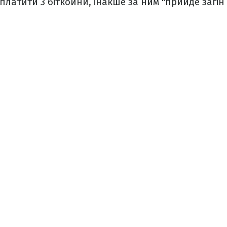
атити 3 біткойни, інакше за ним "прийде загін см