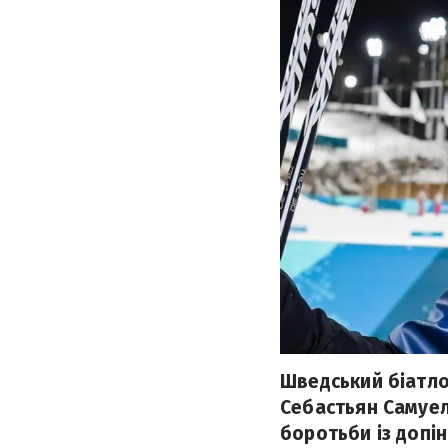
Шведський біатло
Себастьян Самуел
боротьби із допін