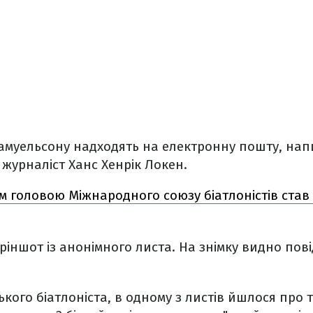
Самуельсону надходять на електронну пошту, нап
 журналіст Ханс Хенрік Локен.
м головою Міжнародного союзу біатлоністів ста
кріншот із анонімного листа. На знімку видно пов
кого біатлоніста, в одному з листів йшлося про т