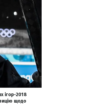
х ігор-2018
озицію щодо