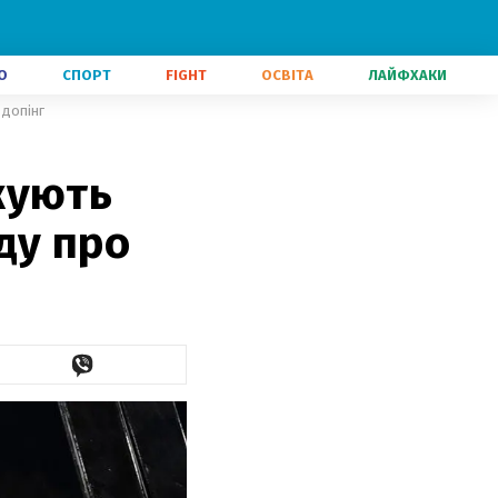
О
СПОРТ
FIGHT
ОСВІТА
ЛАЙФХАКИ
 допінг
жують
вду про