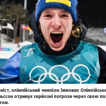
ніст, олімпійський чемпіон Зимових Олімпійськи
ьссон отримує серйозні погрози через свою п
гом.