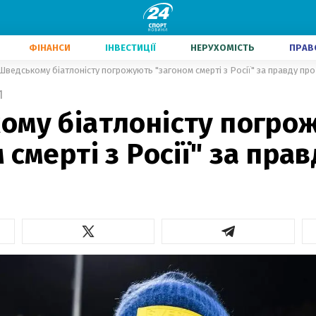
ФІНАНСИ
ІНВЕСТИЦІЇ
НЕРУХОМІСТЬ
ПРАВ
Шведському біатлоністу погрожують "загоном смерті з Росії" за правду про
1
ому біатлоністу погро
 смерті з Росії" за пра