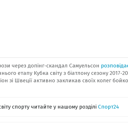
рози через допінг-скандал Самуельсон
розповіда
ього етапу Кубка світу з біатлону сезону 2017-20
іон зі Швеції активно закликав своїх колег бойко
світу спорту читайте у нашому розділі
Спорт24