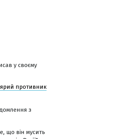
исав у своєму
в ярий противник
ідомлення з
е, що він мусить