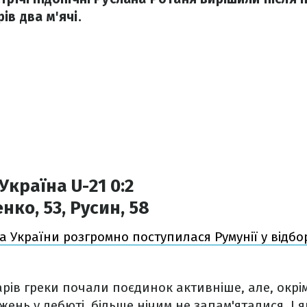
ів два м'ячі.
 Україна U-21 0:2
нко,
53
, Русин,
58
а України розгромно поступилася Румунії у відбо
рів греки почали поєдинок активніше, але, окрі
ень у дебюті, більше нічим не запам'яталися. І 