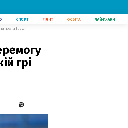
О
СПОРТ
FIGHT
ОСВІТА
ЛАЙФХАКИ
рі проти Греції
еремогу
ій грі