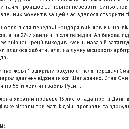
й тайм пройшов за повної переваги "синьо-жовт
печних моментів за цей час вдалося створити ті
онопля після передачі Бондаря вийшов віч-на-віч,
а, а на 27-й хвилині після передачі Алібекова пі
м збірної Греції виходив Русин. Назарій затягнув
ки вдалося забити, але, на думку місцевого арбі
да.
синьо-жовті" відкрили рахунок. Після передачі См
даром здалеку відзначився Шапаренко. Став Сми
ий на 58-й хвилині забив Русин.
ірна України проведе 15 листопада проти Данії в
і вже зіграли три матчі: двічі програли та здобу
и: