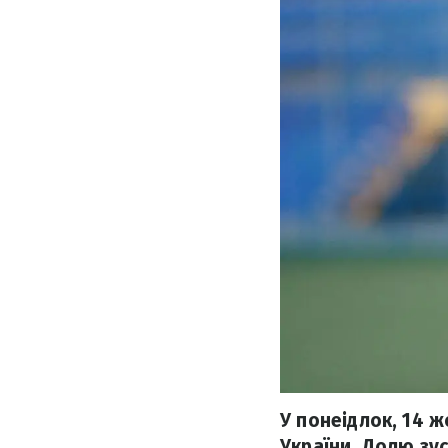
У понеідлок, 14 ж
України. Долю зус