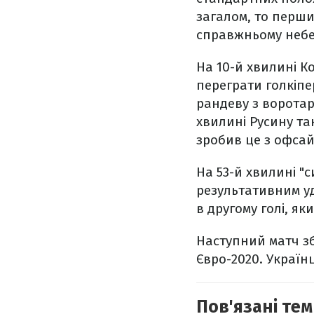
загалом, то перши
справжньому небез
На 10-й хвилині К
переграти голкіпер
рандеву з воротаре
хвилині Русину та
зробив це з офсай
На 53-й хвилині "
результативним у
в другому голі, як
Наступний матч зб
Євро-2020. Українц
Пов'язані тем