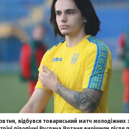
овтня, відбувся товариський матч молодіжних з
трічі підопічні Руслана Ротаня вирішили після