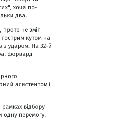
их", хоча по-
льки два.
 проте не зміг
д гострим кутом на
 з ударом. На 32-й
тра, форвард
ирного
рний асистентом і
 рамках відбору
ли одну перемогу.