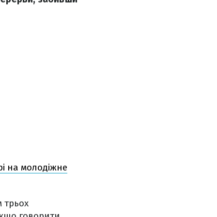
рі на молодіжне
м трьох
якщо говорити