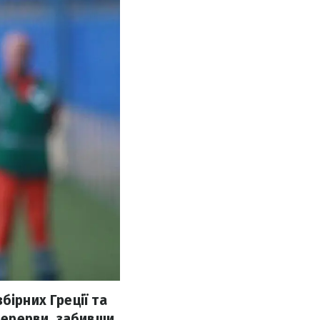
бірних Греції та
 перерви, забивши