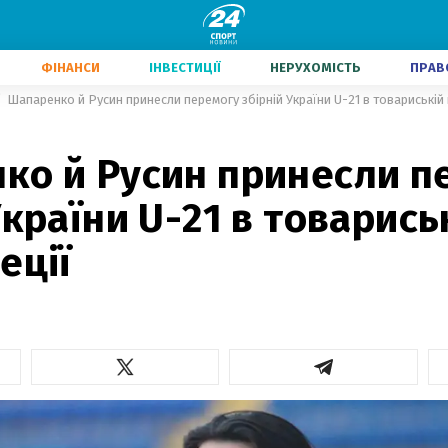
ФІНАНСИ
ІНВЕСТИЦІЇ
НЕРУХОМІСТЬ
ПРАВ
Шапаренко й Русин принесли перемогу збірній України U-21 в товариській г
ко й Русин принесли п
України U-21 в товариськ
еції