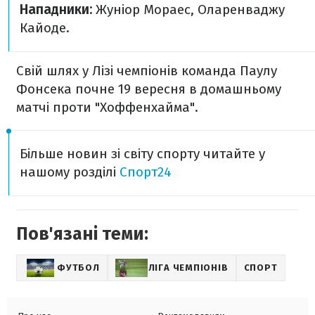
Нападники:
Жуніор Мораес, Оларенваджу
Кайоде.
Свій шлях у Лізі чемпіонів команда Паулу
Фонсека почне 19 вересня в домашньому
матчі проти "Хоффенхайма".
Більше новин зі світу спорту читайте у
нашому розділі
Спорт24
Пов'язані теми:
ФУТБОЛ
ЛІГА ЧЕМПІОНІВ
СПОРТ