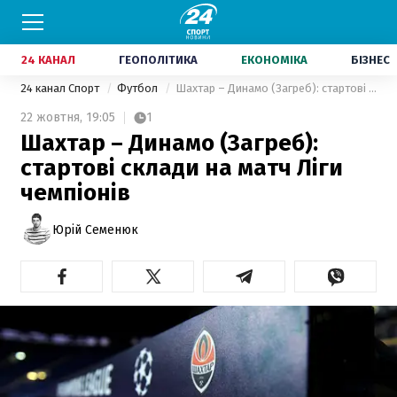
24 КАНАЛ
ГЕОПОЛІТИКА
ЕКОНОМІКА
БІЗНЕС
24 канал Спорт
Футбол
Шахтар – Динамо (Загреб): стартові склади на матч Ліги чемпіонів
22 жовтня,
19:05
1
Шахтар – Динамо (Загреб):
стартові склади на матч Ліги
чемпіонів
Юрій Семенюк