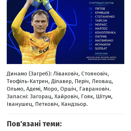
Динамо (Загреб): Ліваковіч, Стояновіч,
Теофіль-Катрен, Ділавер, Періч, Леовац,
Ольмо, Адемі, Моро, Оршіч, Гаврановіч.
Запасні: Загорац, Хайровіч, Гояк, Шітум,
Іванушец, Петковіч, Кандзьор.
Пов'язані теми: