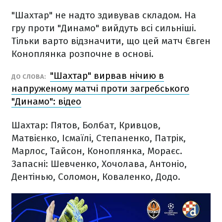
"Шахтар" не надто здивував складом. На
гру проти "Динамо" вийдуть всі сильніші.
Тільки варто відзначити, що цей матч Євген
Коноплянка розпочне в основі.
"Шахтар" вирвав нічию в
ДО СЛОВА:
напруженому матчі проти загребського
"Динамо": відео
Шахтар: Пятов, Болбат, Кривцов,
Матвієнко, Ісмаїлі, Степаненко, Патрік,
Марлос, Тайсон, Коноплянка, Мораєс.
Запасні: Шевченко, Хочолава, Антоніо,
Дентінью, Соломон, Коваленко, Додо.