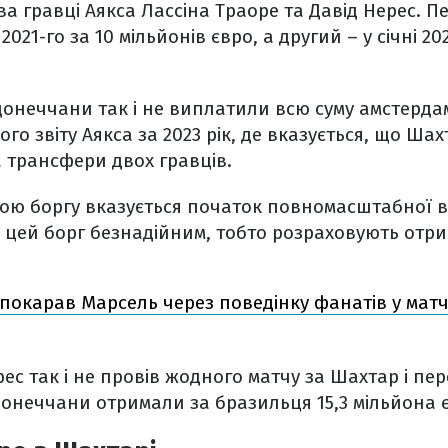
два гравці Аякса Лассіна Траоре та Давід Нерес.
021-го за 10 мільйонів євро, а другий – у січні 202
донеччани так і не виплатили всю суму амстерда
ого звіту Аякса за 2023 рік, де вказується, що Ша
а трансфери двох гравців.
ю боргу вказується початок повномасштабної вій
 цей борг безнадійним, тобто розраховують отри
покарав Марсель через поведінку фанатів у матч
ес так і не провів жодного матчу за Шахтар і пер
Донеччани отримали за бразильця 15,3 мільйона 