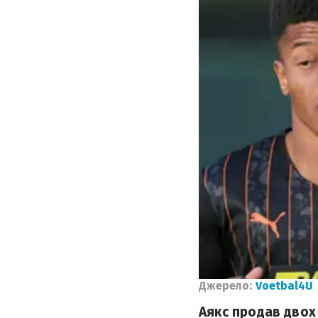
Джерело:
Voetbal4U
Аякс продав двох 