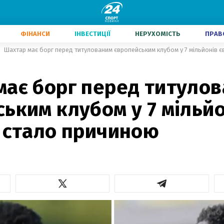
ФІНАНСИ
ІНВЕСТИЦІЇ
НЕРУХОМІСТЬ
ПРАВ
Шахтар має борг перед титулованим європейським клубом у 7 мільйонів 
має борг перед титуло
ьким клубом у 7 мільйо
о стало причиною