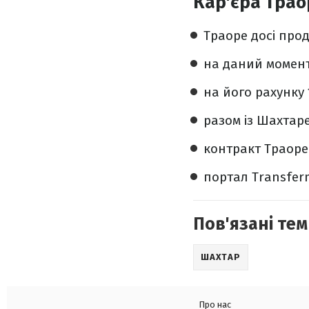
Кар'єра Трао
Траоре досі прод
на даний момент 
на його рахунку 
разом із Шахтар
контракт Траоре 
портал Transferm
Пов'язані тем
ШАХТАР
Про нас