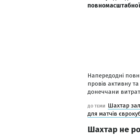
повномасштабної 
Напередодні повн
провів активну та
донеччани витрат
Шахтар зал
ДО ТЕМИ
для матчів євроку
Шахтар не ро