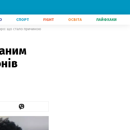
О
СПОРТ
FIGHT
ОСВІТА
ЛАЙФХАКИ
євро: що стало причиною
ваним
нів