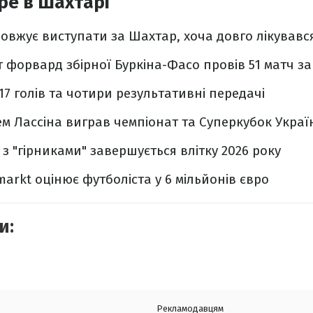
ре в Шахтарі
овжує виступати за Шахтар, хоча довго лікувався
форвард збірної Буркіна-Фасо провів 51 матч за 
17 голів та чотири результативні передачі
ем Лассіна виграв чемпіонат та Суперкубок Украї
з "гірниками" завершується влітку 2026 року
arkt оцінює футболіста у 6 мільйонів євро
и:
Рекламодавцям