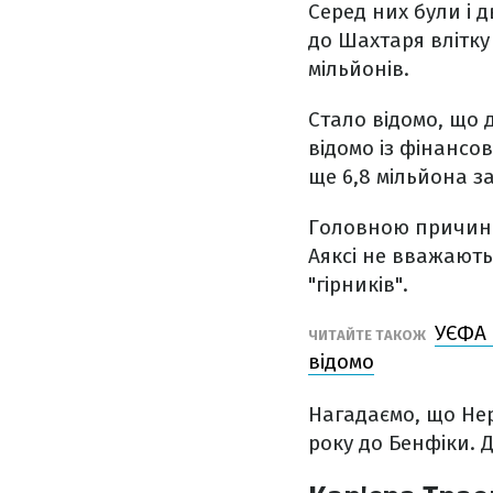
Серед них були і 
до Шахтаря влітку 2
мільйонів.
Стало відомо, що 
відомо із фінансов
ще 6,8 мільйона з
Головною причино
Аяксі не вважають
"гірників".
УЄФА 
ЧИТАЙТЕ ТАКОЖ
відомо
Нагадаємо, що Нер
року до Бенфіки. 