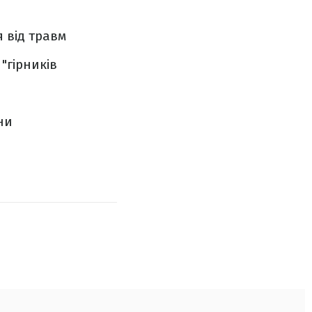
 від травм
"гірників
ни