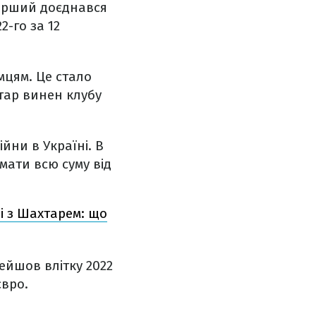
 Перший доєднався
2-го за 12
мцям. Це стало
хтар винен клубу
ни в Україні. В
мати всю суму від
і з Шахтарем: що
ейшов влітку 2022
євро.