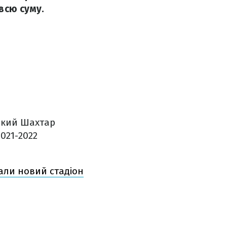
всю суму.
ький Шахтар
021-2022
али новий стадіон