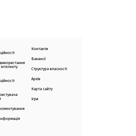
Контакти
ційності
Вакансії
 використання
 інтелекту
Структура власності
Архів
ційності
Карта сайту
ристувача
и
Ігри
коментування
 інформація