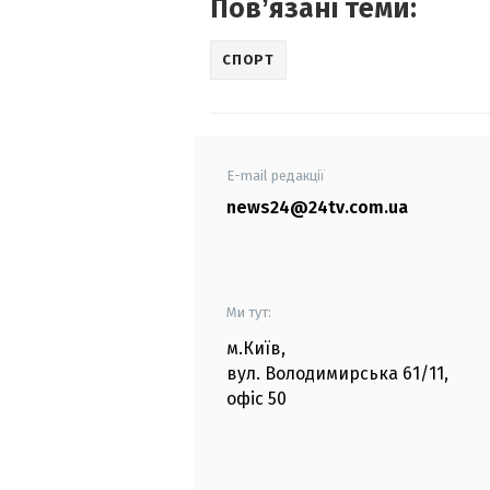
Повʼязані теми:
СПОРТ
E-mail редакції
news24@24tv.com.ua
Ми тут:
м.Київ
,
вул. Володимирська
61/11,
офіс
50