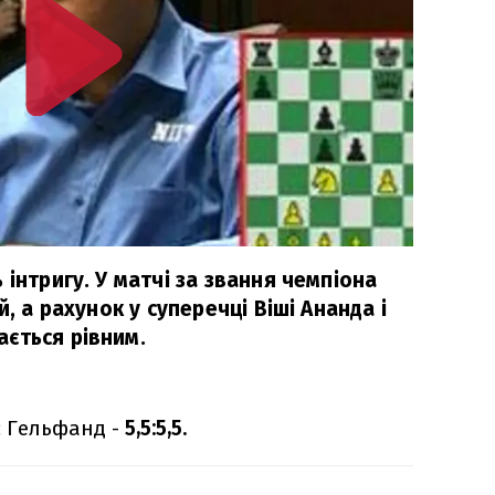
 інтригу. У матчі за звання чемпіона
й, а рахунок у суперечці Віші Ананда і
ється рівним.
с Гельфанд -
5,5:5,5.