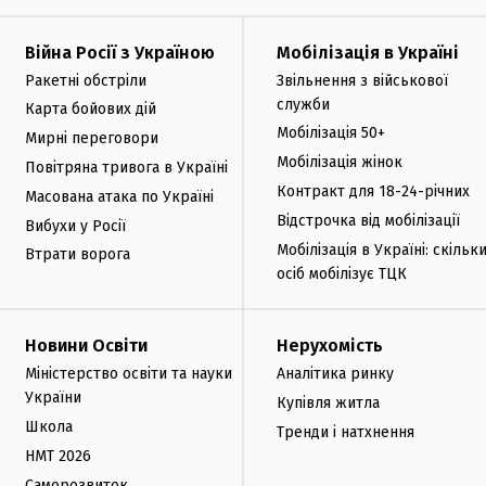
Війна Росії з Україною
Мобілізація в Україні
Ракетні обстріли
Звільнення з військової
служби
Карта бойових дій
Мобілізація 50+
Мирні переговори
Мобілізація жінок
Повітряна тривога в Україні
Контракт для 18-24-річних
Масована атака по Україні
Відстрочка від мобілізації
Вибухи у Росії
Мобілізація в Україні: скільк
Втрати ворога
осіб мобілізує ТЦК
Новини Освіти
Нерухомість
Міністерство освіти та науки
Аналітика ринку
України
Купівля житла
Школа
Тренди і натхнення
НМТ 2026
Саморозвиток