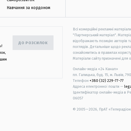
Навчання за кордоном
Всі комерційні рекламні матеріал
"Партнерський матеріал". Матеріа
відображають позицію авторів та 
ДО РОЗСИЛОК
ь!
поглядів. Детальніше щодо рекл
лок,
ознайомитись в правилах користу
Матеріали сайту призначені для 
ашим
Онлайн-медіа «24 Канал»
пл. Галицька, буд. 15, м. Львів, 79
Телефон
+380 (32) 229-77-77
Адреса електронної пошти —
leg
Ідентифікатор онлайн-медіа в Реє
06057
© 2005—2026,
ПрАТ «Телерадіоко
android
apple