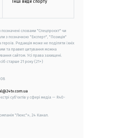
Інші види спорту
и позначені словами "Спецпроєкт" чи
ли з позначкою "Експерт", "Позиція"
героїв. Редакція може не поділяти їхніх
ами та правил цитування можна
вання сайтом. Усі права захищені.
осіб старше
21 року (21+)
008
al@24tv.com.ua
стрі суб'єктів у сфері медіа — R40-
мпанія "Люкс"», 24 Канал.
smart tv
samsung smart tv