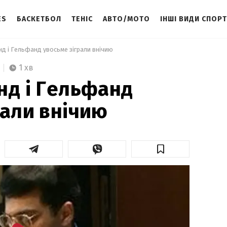
ES
БАСКЕТБОЛ
ТЕНІС
АВТО/МОТО
ІНШІ ВИДИ СПОР
нд і Гельфанд увосьме зіграли внічию 
1 хв
нд і Гельфанд
рали внічию