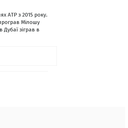
х ATP з 2015 року.
(програв Мілошу
 Дубаї зіграв в