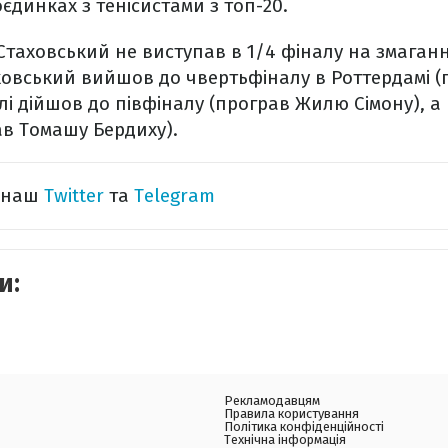
єдинках з тенісистами з топ-20.
Стаховський не виступав в 1/4 фіналу на змагання
ховський вийшов до чвертьфіналу в Роттердамі 
і дійшов до півфіналу (програв Жилю Сімону), а в
ав Томашу Бердиху).
а наш
Twitter
та
Telegram
и:
Рекламодавцям
Правила користування
Політика конфіденційності
Технічна інформація