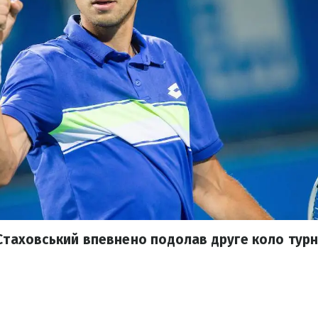
Стаховський впевнено подолав друге коло турні
.