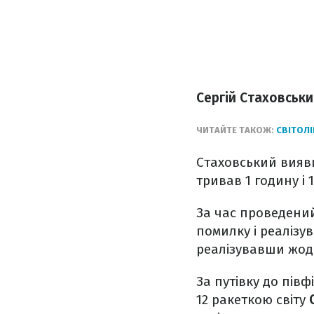
Сергій Стаховськи
ЧИТАЙТЕ ТАКОЖ:
СВІТОЛІ
Стаховський вияв
тривав 1 годину і 
За час проведений
помилку і реалізув
реалізувавши жод
За путівку до півф
12 ракеткою світу