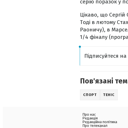
серію поразок у по
Цікаво, що Сергій 
Тоді в лютому Ста
Раоничу), в Марсел
1/4 фіналу (прогр
Підписуйтеся н
Пов'язані тем
СПОРТ
ТЕНІС
Про нас
Редакція
Редакційна політика
Про телеканал