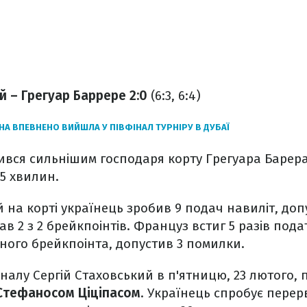
й – Грегуар Баррере 2:0
(6:3, 6:4)
НА ВПЕВНЕНО ВИЙШЛА У ПІВФІНАЛ ТУРНІРУ В ДУБАЇ
ився сильнішим господаря корту Грегуара Барер
15 хвилин.
 на корті українець зробив 9 подач навиліт, до
ав 2 з 2 брейкпоінтів. Француз встиг 5 разів пода
ного брейкпоінта, допустив 3 помилки.
іналу Сергій Стаховський в п'ятницю, 23 лютого, 
Стефаносом Ціціпасом
. Українець спробує перер