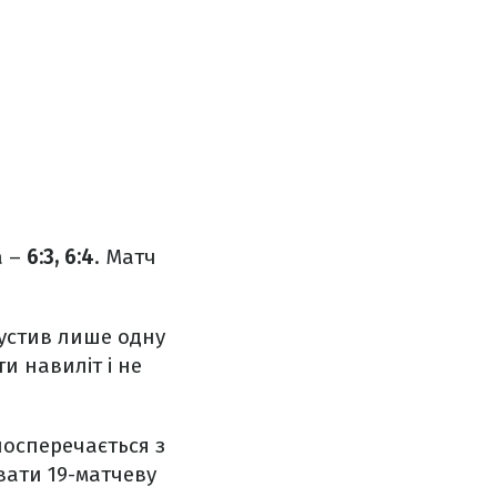
а –
6:3, 6:4
. Матч
пустив лише одну
ти навиліт і не
посперечається з
вати 19-матчеву