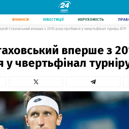
ФІНАНСИ
ІНВЕСТИЦІЇ
НЕРУХОМІСТЬ
ПРАВ
ергій Стаховський вперше з 2015 року пробився у чвертьфінал турніру ATP
таховський вперше з 20
 у чвертьфінал турнір