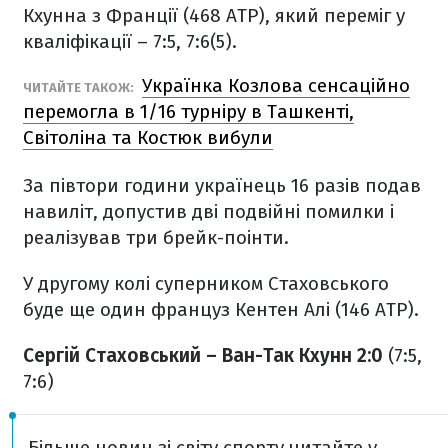
Кхунна з Франції (468 ATP), який переміг у
кваліфікації – 7:5, 7:6(5).
Українка Козлова сенсаційно
ЧИТАЙТЕ ТАКОЖ:
перемогла в 1/16 турніру в Ташкенті,
Світоліна та Костюк вибули
За півтори години українець 16 разів подав
навиліт, допустив дві подвійні помилки і
реалізував три брейк-поінти.
У другому колі суперником Стаховського
буде ще один француз Кентен Алі (146 ATP).
Сергій Стаховський – Ван-Так Кхунн 2:0
(7:5,
7:6)
Більше новин зі світу спорту читайте у