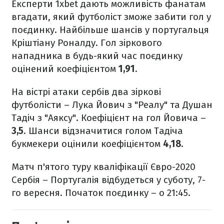
Експерти 1xbet дають можливість фанатам
вгадати, який футболіст зможе забити гол у
поєдинку. Найбільше шансів у португальця
Кріштіану Роналду. Гол зіркового
нападника в будь-який час поєдинку
оцінений коефіцієнтом
1,91
.
На вістрі атаки сербів два зіркові
футболісти – Лука Йович з "Реалу" та Душан
Тадіч з "Аяксу". Коефіцієнт на гол Йовича –
3,5
. Шанси відзначитися голом Тадіча
букмекери оцінили коефіцієнтом
4,18
.
Матч п'ятого туру кваліфікації Євро-2020
Сербія – Португалія відбудеться у суботу, 7-
го вересня. Початок поєдинку – о 21:45.