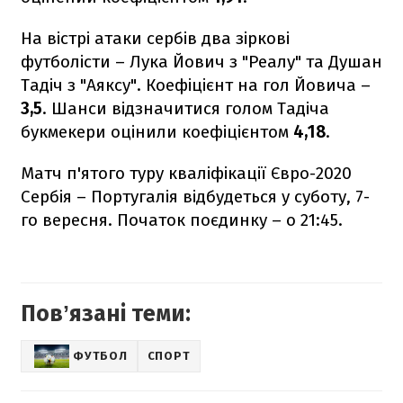
На вістрі атаки сербів два зіркові
футболісти – Лука Йович з "Реалу" та Душан
Тадіч з "Аяксу". Коефіцієнт на гол Йовича –
3,5
. Шанси відзначитися голом Тадіча
букмекери оцінили коефіцієнтом
4,18
.
Матч п'ятого туру кваліфікації Євро-2020
Сербія – Португалія відбудеться у суботу, 7-
го вересня. Початок поєдинку – о 21:45.
Повʼязані теми:
ФУТБОЛ
СПОРТ