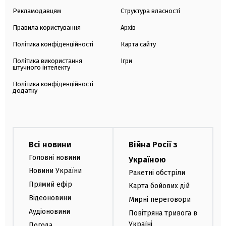
Рекламодавцям
Структура власності
Правила користування
Архів
Політика конфіденційності
Карта сайту
Політика використання
Ігри
штучного інтелекту
Політика конфіденційності
додатку
Всі новини
Війна Росії з
Головні новини
Україною
Новини України
Ракетні обстріли
Прямий ефір
Карта бойових дій
Відеоновини
Мирні переговори
Аудіоновини
Повітряна тривога в
Україні
Погода