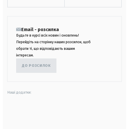
Email - розсилка
Будьте в курсі всіх новин і оновлень!
Перейдіть на сторінку наших розсилок, щоб
обрати ті, що відповідають вашим
інтересам.
ДО РОЗСИЛОК
Наші додатки:
android
apple
smart tv
samsung smart tv