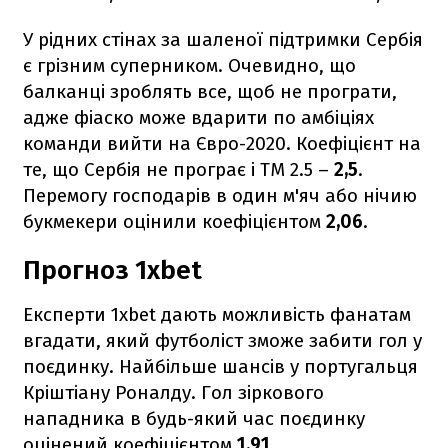
У рідних стінах за шаленої підтримки Сербія
є грізним суперником. Очевидно, що
балканці зроблять все, щоб не програти,
адже фіаско може вдарити по амбіціях
команди вийти на Євро-2020. Коефіцієнт на
те, що Сербія не програє і ТМ 2.5 –
2,5
.
Перемогу господарів в один м'яч або нічию
букмекери оцінили коефіцієнтом
2,06
.
Прогноз 1xbet
Експерти 1xbet дають можливість фанатам
вгадати, який футболіст зможе забити гол у
поєдинку. Найбільше шансів у португальця
Кріштіану Роналду. Гол зіркового
нападника в будь-який час поєдинку
оцінений коефіцієнтом
1,91
.