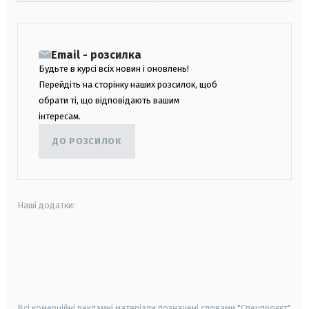
Email - розсилка
Будьте в курсі всіх новин і оновлень!
Перейдіть на сторінку наших розсилок, щоб
обрати ті, що відповідають вашим
інтересам.
ДО РОЗСИЛОК
Наші додатки:
android
apple
smart tv
samsung smart tv
Всі комерційні рекламні матеріали позначені словами "Спецпроєкт"