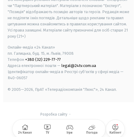
чи "Партнерський матеріал". Матеріали з позначкою "Експерт",
"Позиція" відображають позицію авторів та героїв. Редакція може
не поділяти їхніх поглядів. Детальніше щодо реклами та правил
цитування можна ознайомитись в правилах користування сайтом.
Усі права захищені.
Матеріали сайту призначені для осіб старше
21
року (21+)
Онлайн-медіа «24 Канал»
пл. Галицька, буд. 15, м. Львів, 79008
Телефон
+380 (32) 229-77-77
Адреса електронної пошти —
legal@24tv.com.ua
Ідентифікатор онлайн-медіа в Реєстрі суб'єктів у сфері медіа —
R40-06057
© 2005—2026,
ПрАТ «Телерадіокомпанія "Люкс"», 24 Канал.
Розробка сайту
-
24 Канал
TV
Ігри
Погода
Кабінет