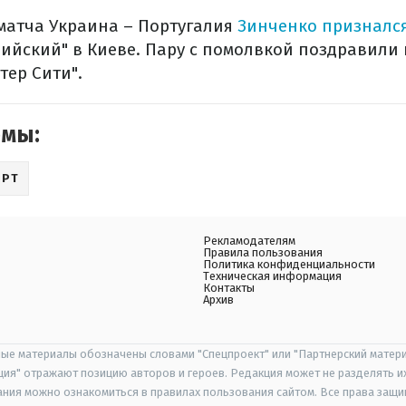
матча Украина – Португалия
Зинченко признался
ийский" в Киеве. Пару с помолвкой поздравили 
тер Сити".
емы:
ОРТ
Рекламодателям
Правила пользования
Политика конфиденциальности
Техническая информация
Контакты
Архив
ые материалы обозначены словами "Спецпроект" или "Партнерский матери
иция" отражают позицию авторов и героев. Редакция может не разделять и
ания можно ознакомиться в правилах пользования сайтом. Все права защ