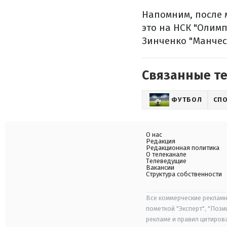
Напомним, после 
это на НСК "Олимп
Зинченко "Манчес
Связанные т
ФУТБОЛ
СП
О нас
Редакция
Редакционная политика
О телеканале
Телеведущие
Вакансии
Структура собственности
Все коммерческие рекламн
пометкой "Эксперт", "Поз
рекламе и правил цитиров