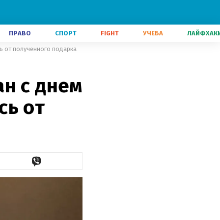
ПРАВО
СПОРТ
FIGHT
УЧЕБА
ЛАЙФХАК
ь от полученного подарка
н с днем
сь от