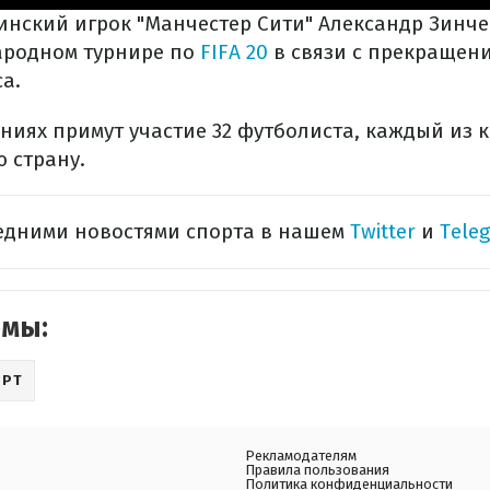
аинский игрок "Манчестер Сити" Александр Зинч
ародном турнире по
FIFA 20
в связи с прекращен
а.
ниях примут участие 32 футболиста, каждый из 
 страну.
ледними новостями спорта в нашем
Twitter
и
Tele
емы:
ОРТ
Рекламодателям
Правила пользования
Политика конфиденциальности