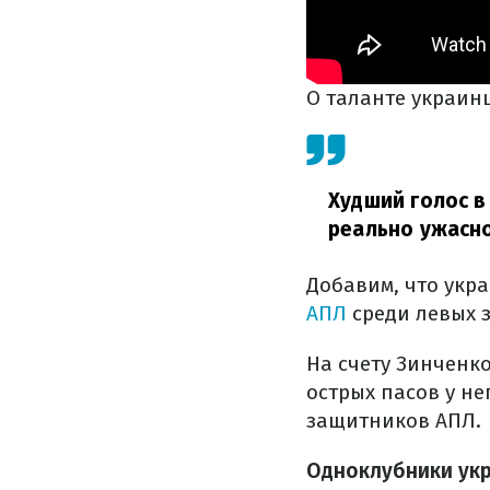
О таланте украин
Худший голос в
реально ужасно
Добавим, что укр
АПЛ
среди левых з
На счету Зинченко
острых пасов у нег
защитников АПЛ.
Одноклубники ук