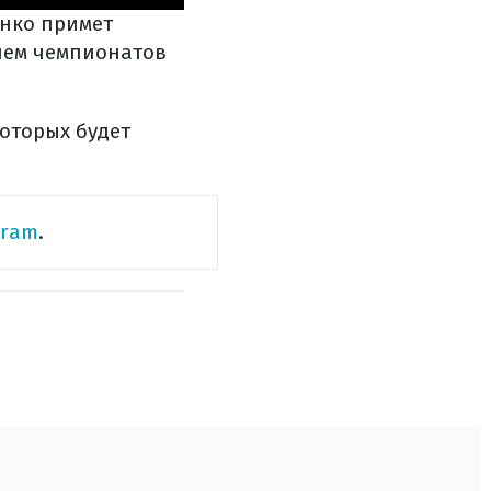
енко примет
ием чемпионатов
которых будет
gram
.