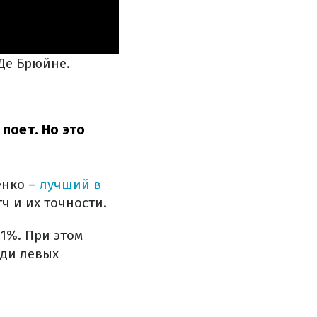
Де Брюйне.
поет. Но это
енко –
лучший в
ч и их точности.
91%. При этом
еди левых