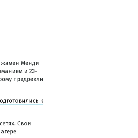
енжамен Менди
иманием и 23-
орому предрекли
одготовились к
сетях. Свои
лагере