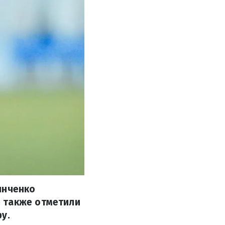
инченко
е также отметили
у.