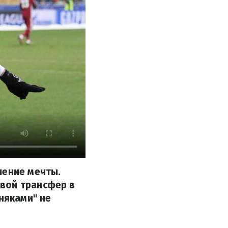
ление мечты.
вой трансфер в
няками" не