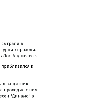
а сыграли в
м турнир проходил
 в Лос-Анджелесе.
 приблизился к
грал защитник
не проходил с ним
есен "Динамо" в