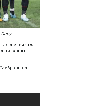
 Перу
ься соперникам.
ел ни одного
 Самбрано по
.