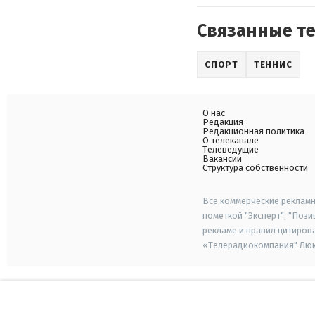
Связанные т
СПОРТ
ТЕННИС
О нас
Редакция
Редакционная политика
О телеканале
Телеведущие
Вакансии
Структура собственности
Все коммерческие рекламн
пометкой "Эксперт", "Поз
рекламе и правил цитиров
«Телерадиокомпания" Люкс