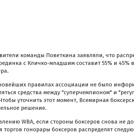
вители команды Поветкина заявляли, что распр
поединка с Кличко-младшим составит 55% и 45% в
ра.
новейших правилах ассоциации не было информ
яться средства между "суперчемпионом" и "рег
Чтобы уточнить этот момент, Всемирная боксерс
ельное решение.
лению WBA, если стороны боксеров снова не дог
я торгов гонорары боксеров распределят следу