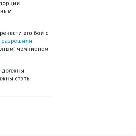
опорции
ьным
енести его бой с
 разрешили
ярным" чемпионом
н должны
лжны стать