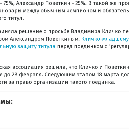
- 75%, Александр Поветкин - 25%. В такой же пр
гонорары между обычным чемпионом и обязател
го титул.
иняла решение о просьбе Владимира Кличко пер
ром Александром Поветкиным.
Кличко-младшему
льную защиту титула
перед поединком с "регул
ская ассоциация решила, что Кличко и Поветки
ое до 28 февраля. Следующим этапом 18 марта до
рги за право организации такого поединка.
емы: