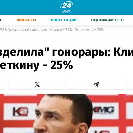
С
ФИНАНСЫ
ИНВЕСТИЦИИ
НЕДВИЖИМОСТЬ
WBA "разделила" гонорары: Кличко - 75%, Поветкину - 25%
зделила" гонорары: Кли
еткину - 25%