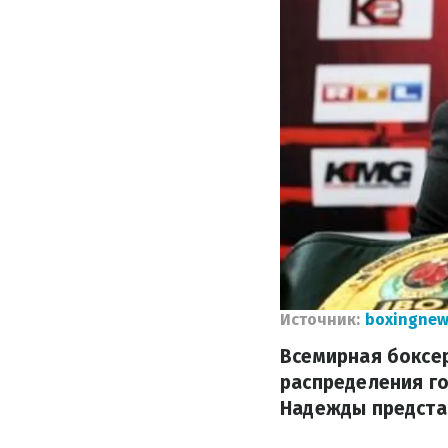
Источник:
boxingnew
Всемирная боксе
распределения го
Надежды представ