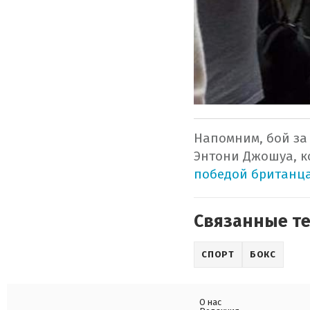
Напомним, бой за
Энтони Джошуа, к
победой британца
Связанные т
СПОРТ
БОКС
О нас