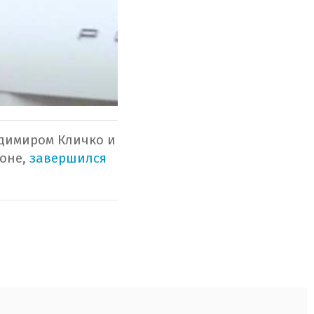
адимиром Кличко и
доне,
завершился