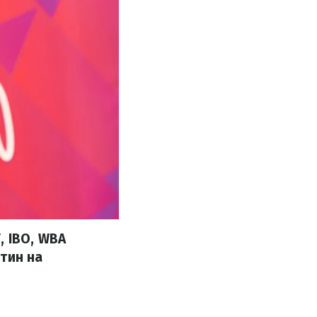
, IBO, WBA
тин на