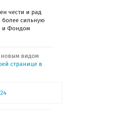
ен чести и рад
а более сильную
n и Фондом
 новым видом
оей странице в
24