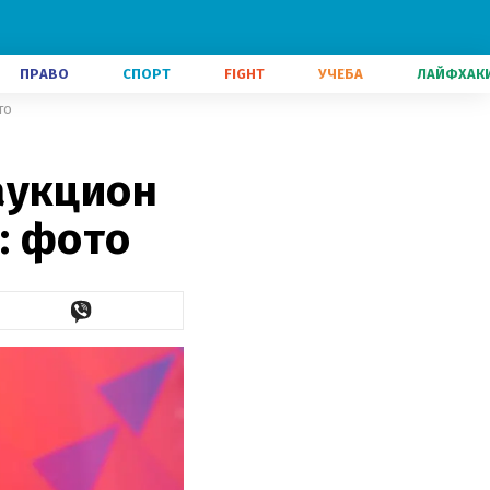
ПРАВО
СПОРТ
FIGHT
УЧЕБА
ЛАЙФХАК
то
аукцион
: фото