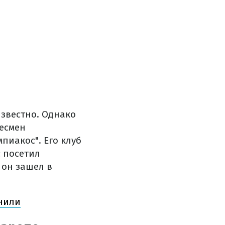
известно. Однако
несмен
пиакос". Его клуб
с посетил
 он зашел в
енили