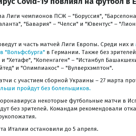
рус Covid-19 повлиял на футбол в 
а Лиги чемпионов ПСЖ – "Боруссия", "Барселона"
аланта", "Бавария" – "Челси" и "Ювентус" – "Лион
оведут и часть матчей Лиги Европы. Среди них и
в "Вольфсбурга"
в Германии. Также без зрителей
 и "Хетафе", "Копенгаген" – "Истанбул Башакшехи
тед" и "Олимпиакос" – "Вулверхэмптон".
тчи с участием сборной Украины – 27 марта п
ольши пройдут без болельщиков.
коронавируса некоторые футбольные матчи в Ис
ут без зрителей. Командам рекомендовали отка
рукопожатия.
а Италии остановили до 5 апреля.