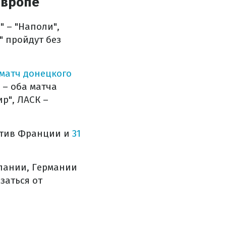
Европе
 – "Наполи",
" пройдут без
матч донецкого
 – оба матча
р", ЛАСК –
ротив Франции и
31
пании, Германии
заться от