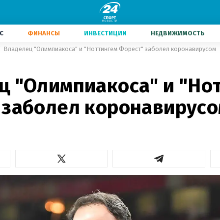
С
ФИНАНСЫ
ИНВЕСТИЦИИ
НЕДВИЖИМОСТЬ
Владелец "Олимпиакоса" и "Ноттингем Форест" заболел коронавирусом
ц "Олимпиакоса" и "Но
 заболел коронавирус