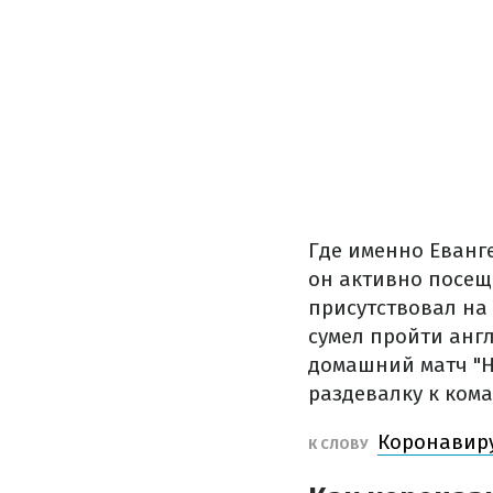
Где именно Еванг
он активно посещ
присутствовал на 
сумел пройти анг
домашний матч "Но
раздевалку к кома
Коронавиру
К СЛОВУ