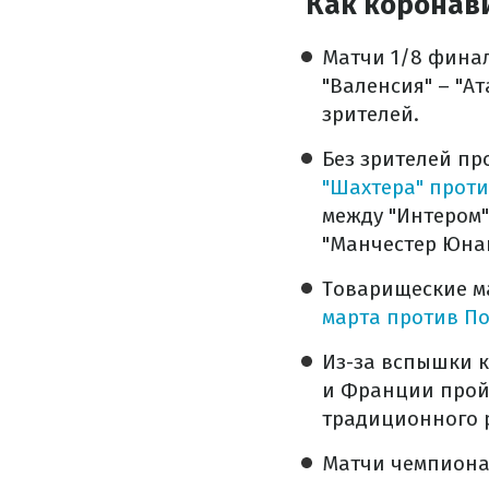
Как коронави
Матчи 1/8 финал
"Валенсия" – "Ат
зрителей.
Без зрителей пр
"Шахтера" проти
между "Интером"
"Манчестер Юнай
Товарищеские ма
марта против П
Из-за вспышки 
и Франции пройд
традиционного 
Матчи чемпионат