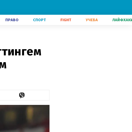
ПРАВО
СПОРТ
FIGHT
УЧЕБА
ЛАЙФХАК
ттингем
ом