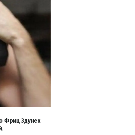
о Фриц Здунек
й.