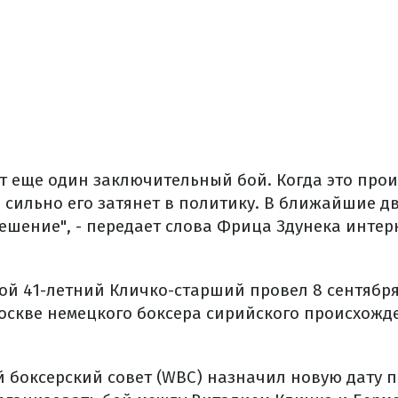
т еще один заключительный бой. Когда это прои
о сильно его затянет в политику. В ближайшие д
ешение", - передает слова Фрица Здунека интер
ой 41-летний Кличко-старший провел 8 сентября
оскве немецкого боксера сирийского происхожд
й боксерский совет (WBC) назначил новую дату 