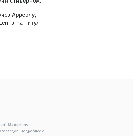
ейн Стиверном.
иса Арреолу,
ента на титул
ал". Материалы с
х взглядов. Подробнее о