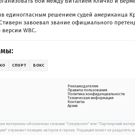
организовать бой между Виталием Кличко и Берм
в единогласным решением судей американца Кр
Стиверн завоевал звание официального претенд
 версии WBC.
емы:
КО
СПОРТ
БОКС
Рекламодателям
Правила пользования
Политика конфиденциальности
Техническая информация
Контакты
Архив
ые материалы обозначены словами "Спецпроект" или "Партнерский матери
иция" отражают позицию авторов и героев. Редакция может не разделять и