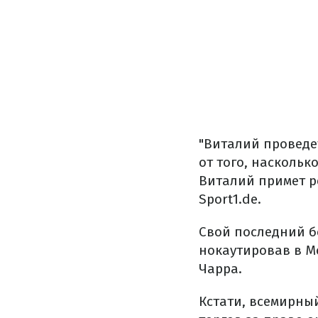
"Виталий проведе
от того, наскольк
Виталий примет р
Sport1.de.
Свой последний б
нокаутировав в М
Чарра.
Кстати, всемирны