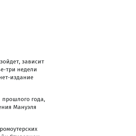
зойдет, зависит
ве-три недели
нет-издание
 прошлого года,
ения Мануэля
промоутерских