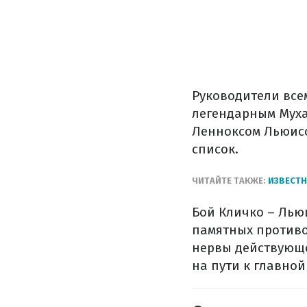
Руководители все
легендарным Муха
Ленноксом Льюисо
список.
ЧИТАЙТЕ ТАКЖЕ:
ИЗВЕСТН
Бой Кличко – Льюи
памятных противо
нервы действующе
на пути к главной