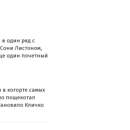
 в один ряд с
 Сони Листоном,
еще один почетный
я в когорте самых
но пощекотал
тановило Кличко