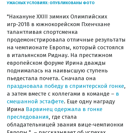
УЖАСНЫХ УСЛОВИЯХ: ОПУБЛИКОВАНЫ ФОТО
"Накануне ХХІІІ зимних Олимпийских
игр-2018 в южнокорейском Пхенчхане
талантливая спортсменка
продемонстрировала отличные результаты
на чемпионате Европы, который состоялся
в итальянском Риднау. На престижном
европейском форуме Ирина дважды
поднималась на наивысшую ступень
пьедестала почета. Сначала она
праздновала победу в спринтерской гонке
,
а затем вместе с коллегами в команде –
в
смешанной эстафете
. Еще одну награду
Ирина
Варвинец одержала в гонке
преследования
, где стала
обладательницей звания вице-чемпионки
Европы ", – рассказывает об успехах