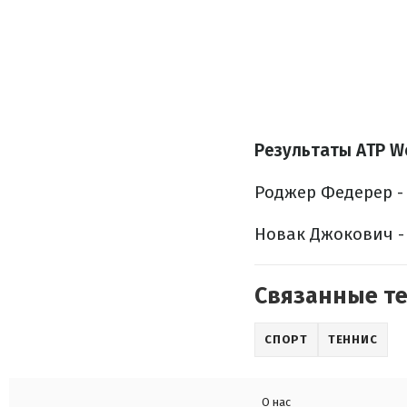
Результаты ATP Wor
Роджер Федерер - Х
Новак Джокович - Р
Связанные т
СПОРТ
ТЕННИС
О нас