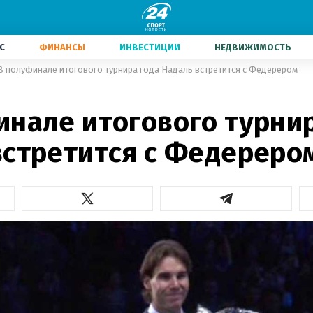
С
ФИНАНСЫ
ИНВЕСТИЦИИ
НЕДВИЖИМОСТЬ
В полуфинале итогового турнира года Надаль встретится с Федерером
инале итогового турнир
встретится с Федереро