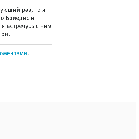
дующий раз, то я
то Бриедис и
 я встречусь с ним
 он.
моментами
.