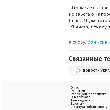
"Что касается про
не забегаю напере
Перес. Я уже гото
. Я чисто, почему
К слову,
бой Усик 
Связанные т
НОВОСТИ УКР
О нас
Редакция
Редакционная политика
О телеканале
Телеведущие
Вакансии
Структура собственности