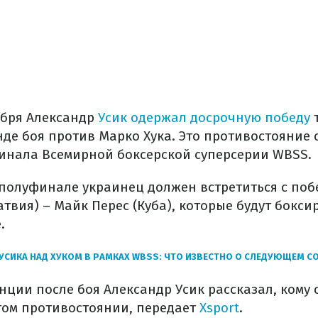
ября Александр
Усик одержал досрочную победу
т
нде боя против Марко Хука. Это противостояние 
инала Всемирной боксерской суперсерии WBSS.
 полуфинале украинец должен встретиться с по
твия) – Майк Перес (Куба), которые будут бокси
.
УСИКА НАД ХУКОМ В РАМКАХ WBSS: ЧТО ИЗВЕСТНО О СЛЕДУЮЩЕМ С
ции после боя Александр Усик рассказал, кому 
том противостоянии, передает
Xsport
.