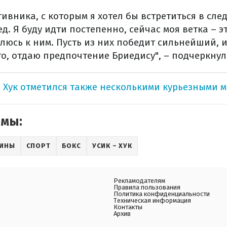
тивника, с которым я хотел бы встретиться в сле
д. Я буду идти постепенно, сейчас моя ветка – э
влюсь к ним. Пусть из них победит сильнейший, и
-то, отдаю предпочтение Бриедису", – подчеркнул
- Хук отметился также несколькими курьезными 
емы:
АИНЫ
СПОРТ
БОКС
УСИК – ХУК
Рекламодателям
Правила пользования
Политика конфиденциальности
Техническая информация
Контакты
Архив