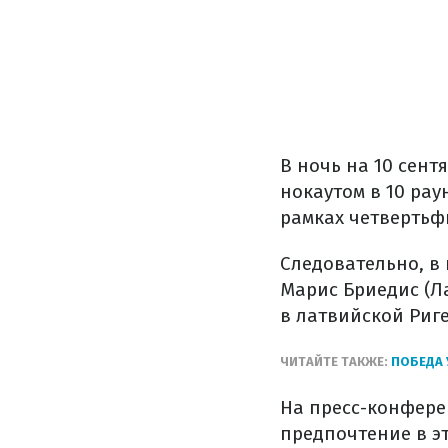
В ночь на 10 сент
нокаутом в 10 рау
рамках четвертьф
Следовательно, в
Марис Бриедис (Ла
в латвийской Риге
ЧИТАЙТЕ ТАКЖЕ:
ПОБЕДА 
На пресс-конферен
предпочтение в э