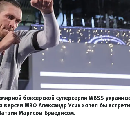
емирной боксерской суперсерии WBSS украинс
о версии WBO Александр Усик хотел бы встрети
Латвии Марисом Бриедисом.