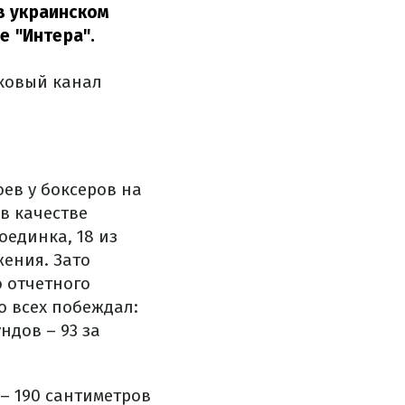
в украинском
е "Интера".
иковый канал
оев у боксеров на
в качестве
оединка, 18 из
жения. Зато
о отчетного
о всех побеждал:
ндов – 93 за
 – 190 сантиметров