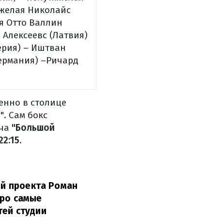
яжелая
Николайс
я
Отто Валлин
 Алексеевс (Латвия)
ерия) – Иштван
ермания) –Ричард
венно в столице
. Сам бокс
ча
"Большой
22:15
.
ий проекта Роман
про самые
тей студии