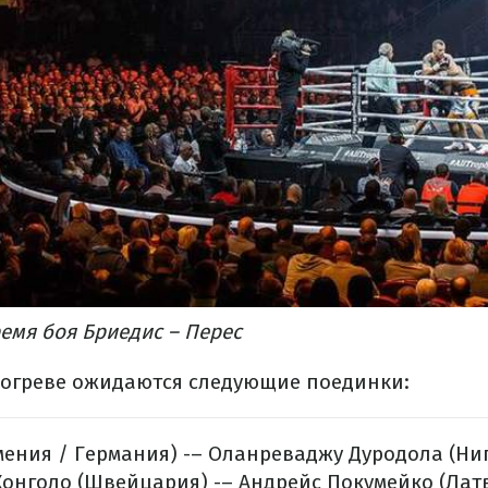
ремя боя Бриедис – Перес
азогреве ожидаются следующие поединки:
мения / Германия) -– Оланреваджу Дуродола (Ни
онголо (Швейцария) -– Андрейс Покумейко (Лат