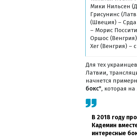
Мики Нильсен (Д
Грисунинс (Латв
(Швеция) – Срда
– Морис Поссити
Оршос (Венгрия)
Хег (Венгрия) – 
Для тех украинцев
Латвии, трансляц
начнется пример
бокс"
, которая н
В 2018 году пр
Кадемин вместе
интересные бок