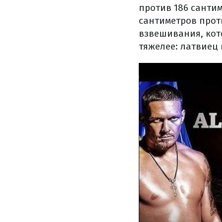
против 186 сантим
сантиметров проти
взвешивания, кот
тяжелее: латвиец 