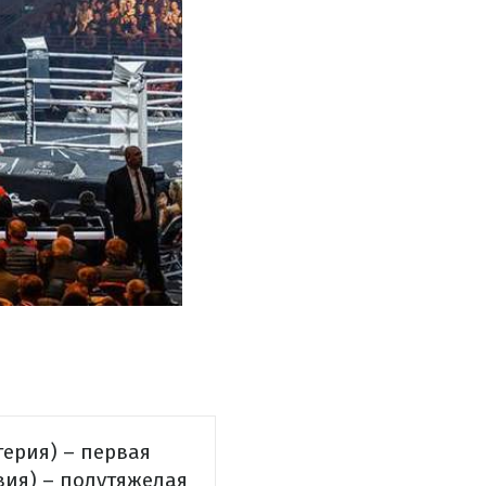
герия) – первая
вия) – полутяжелая