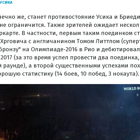
УСИКА
нечно же, станет противостояние Усика и Бриеди
 не ограничится. Также зрителей ожидает неско
ркарте. В частности, первым таким поединком ст
Хрговича с англичанином Томом Литтлом (супер
бронзу" на Олимпиаде-2016 в Рио и дебютирова
 2017 (за это время успел провести два поединка
м раунде), а второй существенными успехами пох
рошую статистику (14 боев, 10 побед, 3 нокаута).