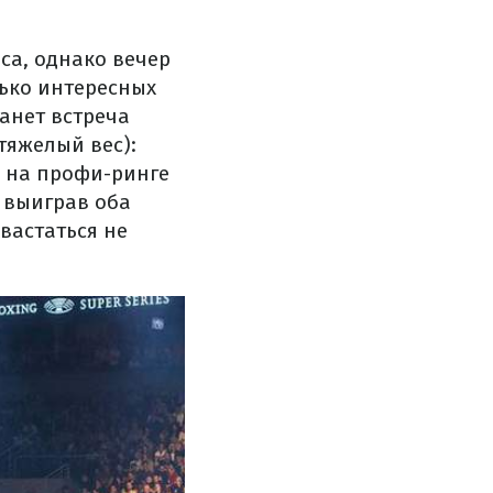
са, однако вечер
лько интересных
анет встреча
тяжелый вес):
л на профи-ринге
, выиграв оба
вастаться не