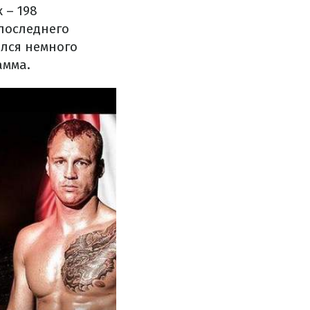
 – 198
 последнего
ался немного
амма.