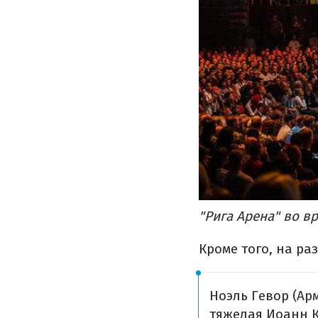
"Рига Арена" во в
Кроме того, на р
Ноэль Гевор (Ар
тяжелая
Иоанн К