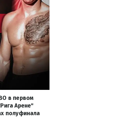
BO в первом
"Рига Арене"
ах полуфинала