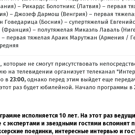
ания) – Рикардс Болотникс (Латвия) – первая т
ия) – Джозеф Дармош (Венгрия) – первая тяжела
н Говедарица (Босния) – супертяжелый
Евгенийс
 (Франция) – полутяжелая
Микаэль Лаваль (Ниг
 – первая тяжелая
Араик Марутжан (Армения / Г
средняя
, которые не смогут присутствовать непосредст
ию на телевидении организует телеканал "Интер"
но в
23:00,
однако перед этим выйдет еще переда
а этот раз будет юбилейной. Начало программы в
ограмме исполняется 10 лет. На этот раз ведущ
 с экспертами и звездными гостями вспомнят 
серские поединки, интересные интервью и гос