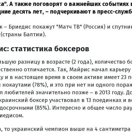
а". А также поговорят о важнейших событиях 
дние десять лет,
– подчеркивают в пресс-служб
к – Бриедис покажут "Матч ТВ" (Россия) и спутн
(страны Балтии).
ис: статистика боксеров
ьшую разницу в возрасте (2 года), количество б
ственно отличается. Так, Майрис начал карьеру 
ду и в настоящее время в своем активе имеет 23 п
нокаутами (78%), и это при нет ни одного пора
 любителей значительно позже – в 2013 году. Д
раинский боксер участвовал в 13 поединках и в
досрочными (85%). Интересно и общее число рау
риедисом.
а, то украинский чемпион выше на 4 сантиметра