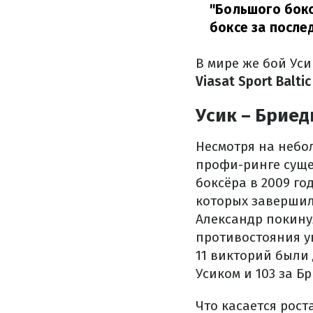
"Большого бокс
боксе за после
В мире же бой Уси
Viasat Sport Baltic
Усик – Бриед
Несмотря на небол
профи-ринге суще
боксёра в 2009 го
которых завершил 
Александр покинул
противостояния ук
11 викторий были 
Усиком и 103 за Б
Что касается рост