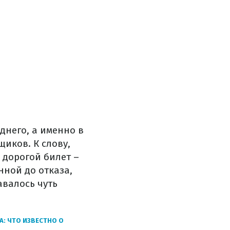
днего, а именно в
щиков. К слову,
 дорогой билет –
нной до отказа,
авалось чуть
: ЧТО ИЗВЕСТНО О