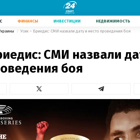
С
ФИНАНСЫ
ИНВЕСТИЦИИ
НЕДВИЖИМОСТЬ
Украины
Усик – Бриедис: СМИ назвали дату и место проведения боя
риедис: СМИ назвали да
роведения боя