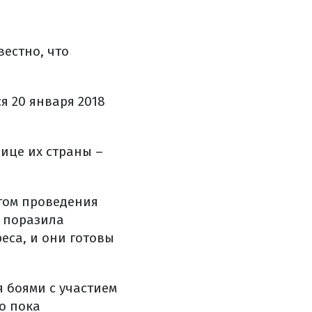
вестно, что
я 20 января 2018
лице их страны –
том проведения
 поразила
еса, и они готовы
я боями с участием
о пока