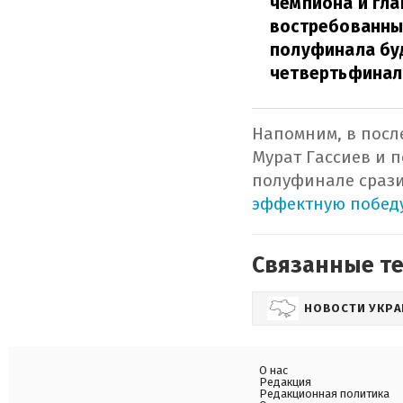
чемпиона и гла
востребованным
полуфинала буд
четвертьфинал 
Напомним, в посл
Мурат Гассиев и 
полуфинале срази
эффектную победу
Связанные т
НОВОСТИ УКР
О нас
Редакция
Редакционная политика