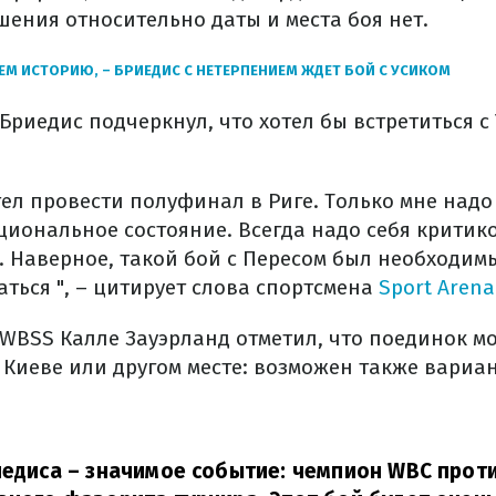
ения относительно даты и места боя нет.
М ИСТОРИЮ, – БРИЕДИС С НЕТЕРПЕНИЕМ ЖДЕТ БОЙ С УСИКОМ
 Бриедис подчеркнул, что хотел бы встретиться с
тел провести полуфинал в Риге. Только мне над
циональное состояние. Всегда надо себя критико
. Наверное, такой бой с Пересом был необходимы
аться ", – цитирует слова спортсмена
Sport Arena
 WBSS Калле Зауэрланд отметил, что поединок мо
 в Киеве или другом месте: возможен также вариан
иедиса – значимое событие: чемпион WBC прот