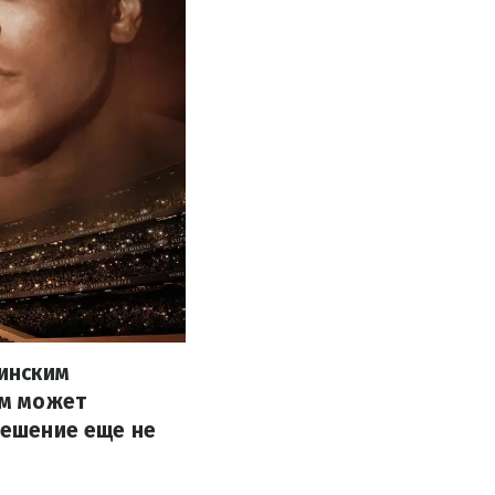
инским
ом может
решение еще не