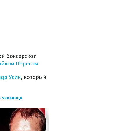
ой боксерской
айком Пересом.
ндр Усик
, который
Е УКРАИНЦА