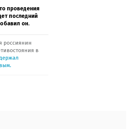
ь
сто проведения
дет последний
обавил он.
я россиянин
отивостояния в
держал
вым.