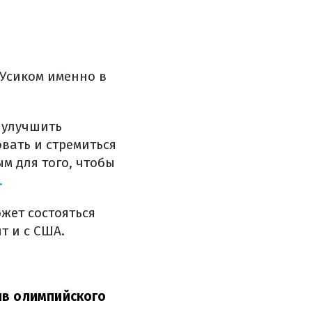
 Усиком именно в
о улучшить
вать и стремиться
м для того, чтобы
.
жет состояться
т и с США.
ив олимпийского