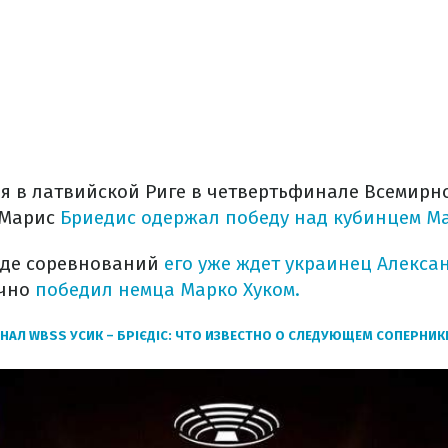
бря в латвийской Риге в четвертьфинале Всемирн
 Марис
Бриедис одержал победу над кубинцем М
нде соревнований
его уже ждет украинец Алекса
очно
победил немца Марко Хуком.
АЛ WBSS УСИК – БРІЄДІС: ЧТО ИЗВЕСТНО О СЛЕДУЮЩЕМ СОПЕРНИК