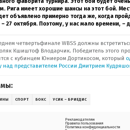
вного фаворита турнира. Этот бой будет очен
. Рига имеет хорошие шансы на этот бой. Ме
ет объявлено примерно тогда же, когда прой
– 27 октября. Поэтому, у нас мало времени,
– д
еднем четвертьфинале WBSS должны встретитьс
поляк Кшиштоф Влодарчик. Победитель этого пр
тся с кубинцем Юниером Дортикосом, который
о
 над представителем России Дмитрием Кудряшо
емы:
АИНЫ
СПОРТ
БОКС
УСИК – БРИЕДИС
Рекламодателям
Правила пользования
Политика конфиденциальности