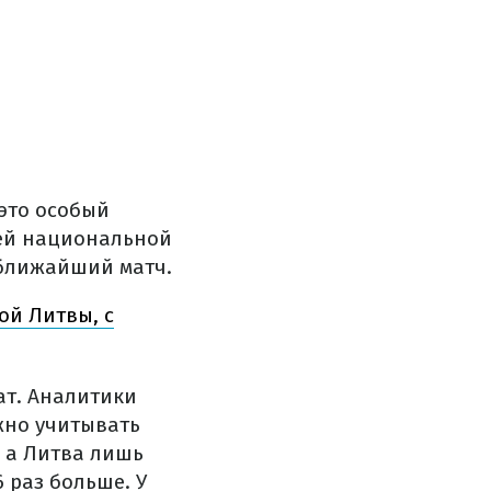
это особый
шей национальной
 ближайший матч.
ой Литвы, с
ат. Аналитики
ужно учитывать
, а Литва лишь
6 раз больше. У