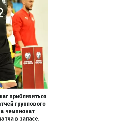
 шаг приблизиться
атчей группового
на чемпионат
атча в запасе.