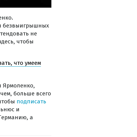
енко.
рия безвыигрышных
етендовать не
здесь, чтобы
ать, что умеем
я Ярмоленко,
очем, больше всего
чтобы
подписать
льнюс и
Германию, а