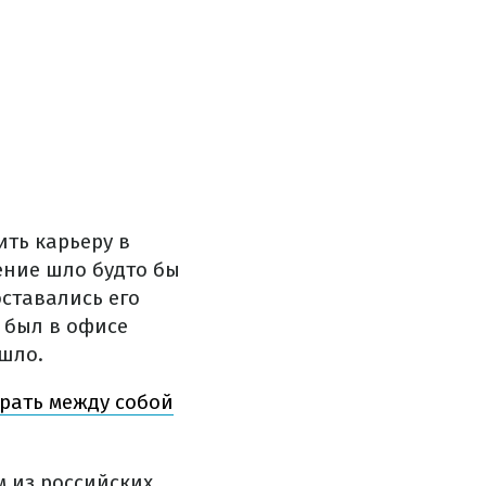
ть карьеру в
ение шло будто бы
ставались его
 был в офисе
шло.
грать между собой
м из российских