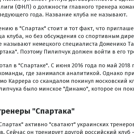
 лиги (ФНЛ) о должности главного тренера кома
следующего года. Название клуба не называют.
нию в "Спартак" стоит и тот факт, что приглаш
ца клуба, но без обсуждения со спортивным дире
е называют немецкого специалиста Доменико Т
ртака". Поэтому Пилипчук должен войти в его т
тал в "Спартаке". С июня 2016 года по май 2018 
команды, где занимался аналитикой. Однако пр
мо Каррера со скандалом покинул московский к
липчука было минское "Динамо", которое он поки
тренеры "Спартака"
"Спартак" активно "сватают" украинских тренеро
 Сейчас он тренирует другой российский клуб –