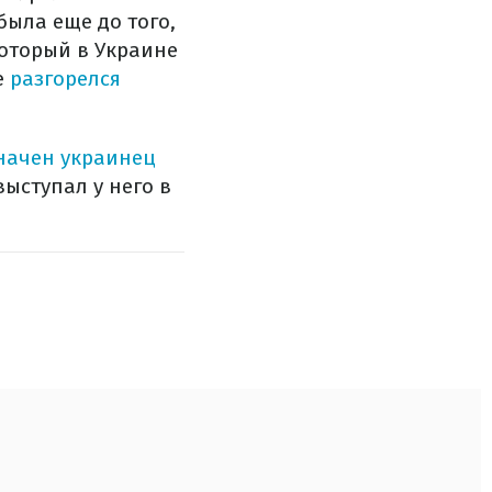
была еще до того,
который в Украине
е
разгорелся
начен украинец
ыступал у него в