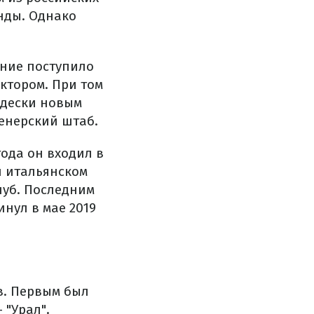
нды. Однако
ение поступило
ктором. При том
адески новым
ренерский штаб.
года он входил в
и итальянском
луб. Последним
нул в мае 2019
в. Первым был
 "Урал".