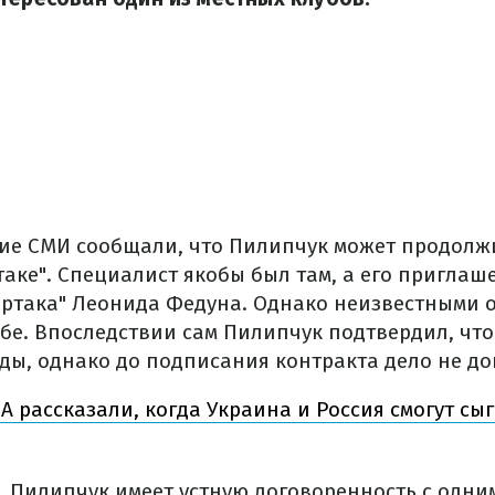
ие СМИ сообщали, что Пилипчук может продолжи
таке". Специалист якобы был там, а его приглаш
артака" Леонида Федуна. Однако неизвестными о
убе. Впоследствии сам Пилипчук подтвердил, что
ды, однако до подписания контракта дело не до
А рассказали, когда Украина и Россия смогут сы
, Пилипчук имеет устную договоренность с одни