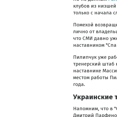
клубов из низшей
только с начала 
Помехой возвраще
лично от владель
что СМИ давно уж
наставником "Спа
Пилипчук уже рабо
тренерский штаб 
наставнике Масси
местом работы Пи
года.
Украинские 
Напомним, что в 
Дмитрий Парфенов.