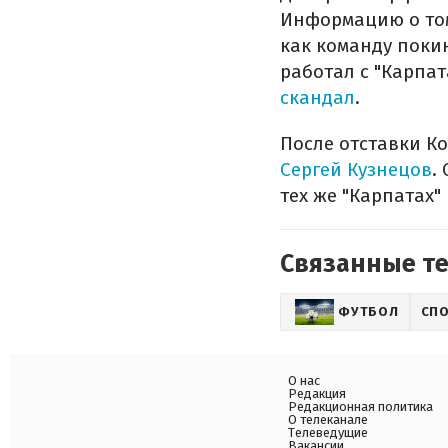
Информацию о том,
как команду поки
работал с "Карпат
скандал
.
После отставки К
Сергей Кузнецов
.
тех же "Карпатах"
Связанные т
ФУТБОЛ
СП
О нас
Редакция
Редакционная политика
О телеканале
Телеведущие
Вакансии