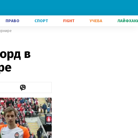
ПРАВО
СПОРТ
FIGHT
УЧЕБА
ЛАЙФХАК
урнире
орд в
ре