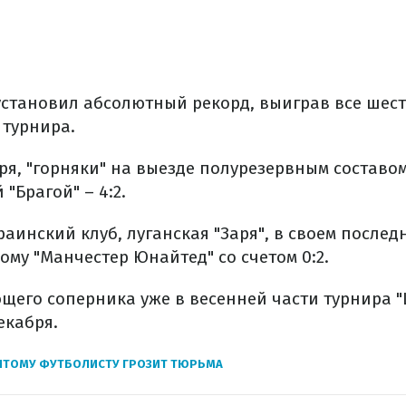
установил абсолютный рекорд, выиграв все шест
 турнира.
бря, "горняки" на выезде полурезервным состав
"Брагой" – 4:2.
краинский клуб, луганская "Заря", в своем послед
ому "Манчестер Юнайтед" со счетом 0:2.
щего соперника уже в весенней части турнира "
екабря.
ИТОМУ ФУТБОЛИСТУ ГРОЗИТ ТЮРЬМА