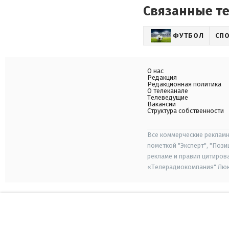
Связанные т
ФУТБОЛ
СП
О нас
Редакция
Редакционная политика
О телеканале
Телеведущие
Вакансии
Структура собственности
Все коммерческие рекламн
пометкой "Эксперт", "Поз
рекламе и правил цитиров
«Телерадиокомпания" Люкс