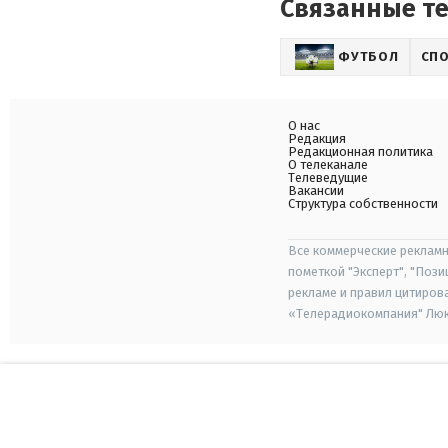
Связанные т
ФУТБОЛ
СП
О нас
Редакция
Редакционная политика
О телеканале
Телеведущие
Вакансии
Структура собственности
Все коммерческие рекламн
пометкой "Эксперт", "Поз
рекламе и правил цитиров
«Телерадиокомпания" Люкс