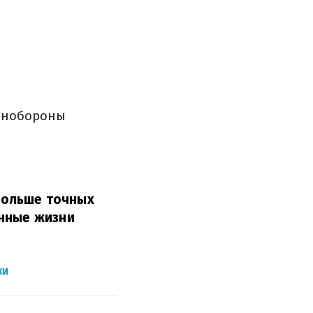
Минобороны
 больше точных
енные жизни
КИ