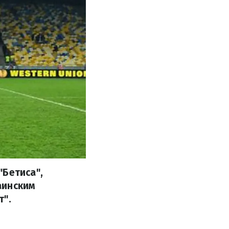
"Бетиса",
аинским
т".