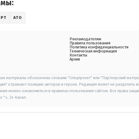
емы:
ОРТ
АТО
Рекламодателям
Правила пользования
Политика конфиденциальности
Техническая информация
Контакты
Архив
ые материалы обозначены словами "Спецпроект" или "Партнерский матери
иция" отражают позицию авторов и героев. Редакция может не разделять и
ания можно ознакомиться в правилах пользования сайтом. Все права защ
 "», 24 Канал.