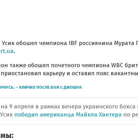
и Усик обошел чемпиона IBF россиянина Мурата 
rt.ua
.
он также обошел почетного чемпиона WBC брит
 приостановил карьеру и оставил пояс вакантны
ЕРНУСЬ, – КЛИЧКО ПОСЛЕ БОЯ С ДЖОШУА
 на 9 апреля в рамках вечера украинского бокса
 Усик
победил американца Майкла Хантера
по р
емы: