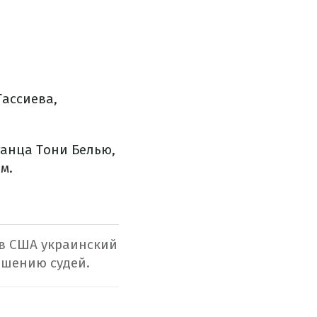
Гассиева,
анца Тони Белью,
м.
 в США украинский
ешению судей.