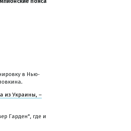
емпионские пояса
нировку в Нью-
оловкина.
а из Украины, –
ер Гарден", где и