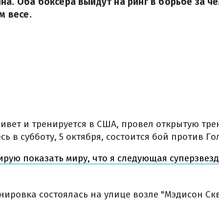
на. Оба боксера выйдут на ринг в борьбе за ч
м весе.
живет и тренируется в США, провел открытую тре
сь в субботу, 5 октября, состоится бой против Г
рую показать миру, что я следующая суперзвезд
нировка состоялась на улице возле "Мэдисон Скв