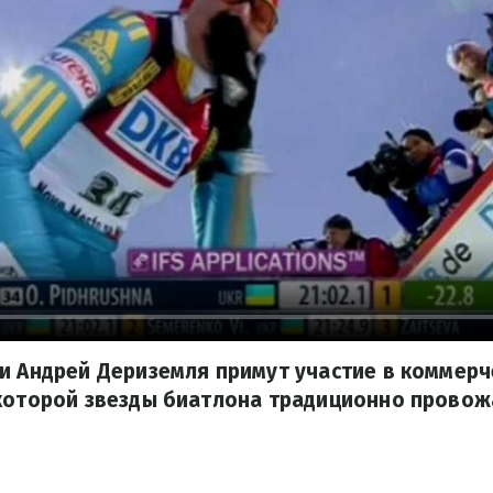
и Андрей Дериземля примут участие в коммерч
 которой звезды биатлона традиционно провож