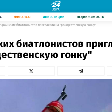
С
ФИНАНСЫ
ИНВЕСТИЦИИ
НЕДВИЖИМОСТЬ
Украинских биатлонистов пригласили на "рождественскую гонку"
ких биатлонистов приг
дественскую гонку"