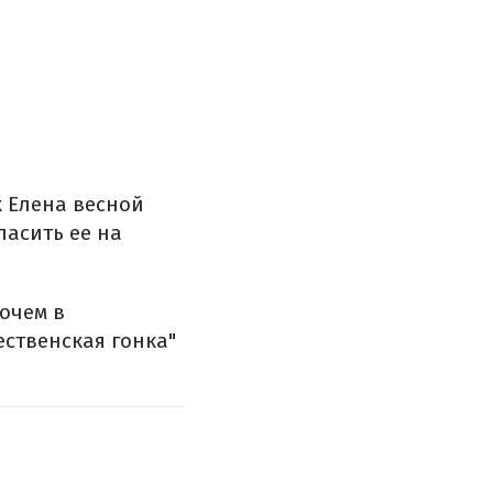
к Елена весной
асить ее на
очем в
ественская гонка"