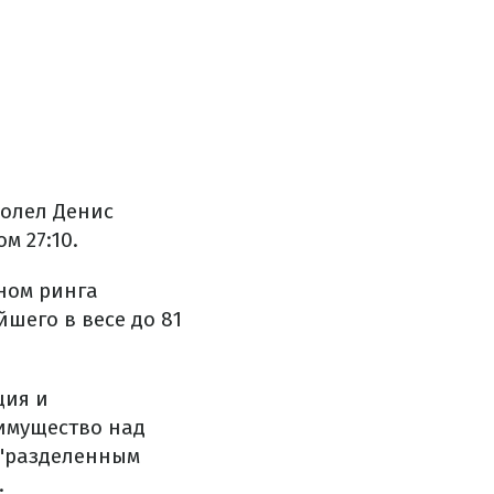
долел Денис
м 27:10.
ном ринга
шего в весе до 81
ция и
еимущество над
 "разделенным
.