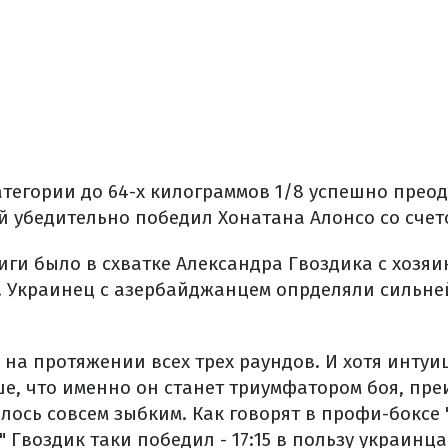
атегории до 64-х килограммов 1/8 успешно прео
 убедительно победил Хонатана Алонсо со счето
иги было в схватке Александра Гвоздика с хозяи
 Украинец с азербайджанцем опрделяли сильней
 на протяжении всех трех раундов. И хотя интуи
е, что именно он станет триумфатором боя, пр
лось совсем зыбким. Как говорят в профи-боксе
Гвоздик таки победил - 17:15 в пользу украинца