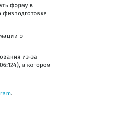
ать форму в
о физподготовке
рмации о
ования из-за
6:124), в котором
gram
.