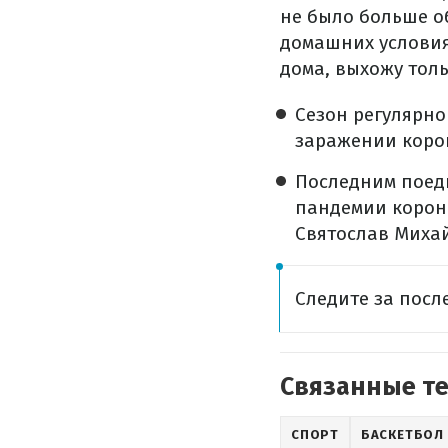
не было больше о
домашних условия
дома, выхожу толь
Сезон регулярн
заражении коро
Последним поеди
пандемии корона
Святослав Михай
Следите за пос
Связанные т
СПОРТ
БАСКЕТБОЛ