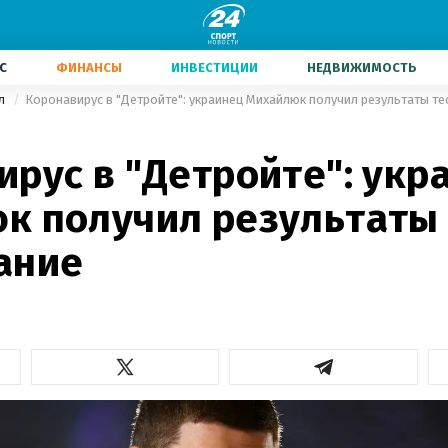
С
ФИНАНСЫ
ИНВЕСТИЦИИ
НЕДВИЖИМОСТЬ
ол
Коронавирус в "Детройте": украинец Михайлюк получил результаты те
ирус в "Детройте": укр
к получил результаты 
ание