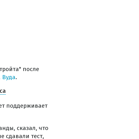
етройта" после
 Вуда
.
са
жет поддерживает
нды, сказал, что
е сдавали тест,