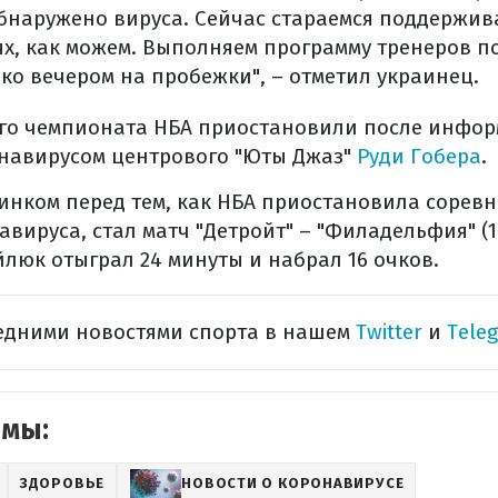
бнаружено вируса. Сейчас стараемся поддержив
х, как можем. Выполняем программу тренеров п
ко вечером на пробежки", – отметил украинец.
ого чемпионата НБА приостановили после инфо
навирусом центрового "Юты Джаз"
Руди Гобера
.
нком перед тем, как НБА приостановила соревн
вируса, стал матч "Детройт" – "Филадельфия" (10
люк отыграл 24 минуты и набрал 16 очков.
ледними новостями спорта в нашем
Twitter
и
Tele
емы:
ЗДОРОВЬЕ
НОВОСТИ О КОРОНАВИРУСЕ