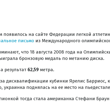
м
появилось
на сайте Федерации
легкой
атлети
альное письмо
из Международного
олимпийско
оминают
, что 18
августа 2008 года на
Олимпийск
ыиграла
бронзовую
медаль
по метанию диска
.
ла
результат
62,59
метра.
-за дисквалификации
кубинки
Ярелис
Барриос
,
о
,
украинка
поднялась на
ее
место
на пьедестале
пионкой
тогда
стала
американка
Стефани
Браун