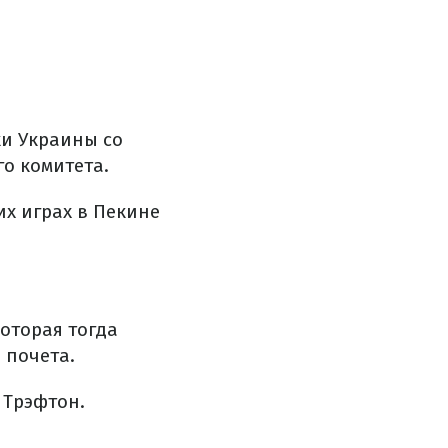
ки
Украины
со
го
комитета.
их
играх
в
Пекине
которая
тогда
 почета
.
Трэфтон
.