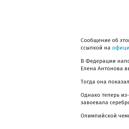
Сообщение об это
ссылкой
на
офици
В
Федерации
нап
Елена
Антонова
в
Тогда
она
показа
Однако
теперь
из
завоевала
серебр
Олимпийской
чем