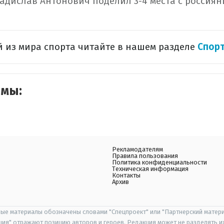
адислав Антонович поделил 3-4 места с россия
 из мира спорта читайте в нашем разделе
Спор
емы:
Рекламодателям
Правила пользования
Политика конфиденциальности
Техническая информация
Контакты
Архив
ые материалы обозначены словами "Спецпроект" или "Партнерский матери
иция" отражают позицию авторов и героев. Редакция может не разделять и