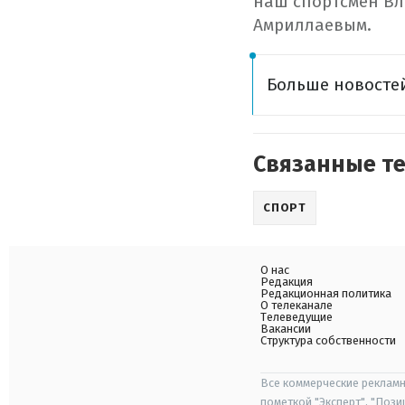
наш спортсмен Вл
Амриллаевым.
Больше новостей
Связанные т
СПОРТ
О нас
Редакция
Редакционная политика
О телеканале
Телеведущие
Вакансии
Структура собственности
Все коммерческие рекламн
пометкой "Эксперт", "Поз