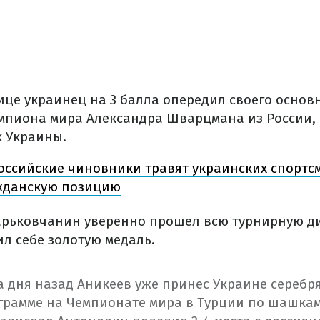
ице украинец на 3 балла опередил своего основ
мпиона мира Александра Шварцмана из России,
 Украины.
оссийские чиновники травят украинских спортс
жданскую позицию
харьковчанин уверенно прошел всю турнирную ди
л себе золотую медаль.
а дня назад Аникеев уже принес Украине серебр
грамме на Чемпионате мира в Турции по шашкам