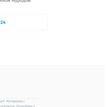
нином Муродом
т24
ал". Материалы с
х взглядов. Подробнее о