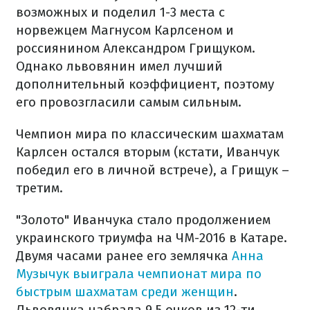
возможных и поделил 1-3 места с
норвежцем Магнусом Карлсеном и
россиянином Александром Грищуком.
Однако львовянин имел лучший
дополнительный коэффициент, поэтому
его провозгласили самым сильным.
Чемпион мира по классическим шахматам
Карлсен остался вторым (кстати, Иванчук
победил его в личной встрече), а Грищук –
третим.
"Золото" Иванчука стало продолжением
украинского триумфа на ЧМ-2016 в Катаре.
Двумя часами ранее его землячка
Анна
Музычук выиграла чемпионат мира по
быстрым шахматам среди женщин
.
Львовянка набрала 9,5 очков из 12-ти