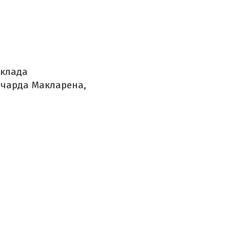
оклада
ичарда Макларена,