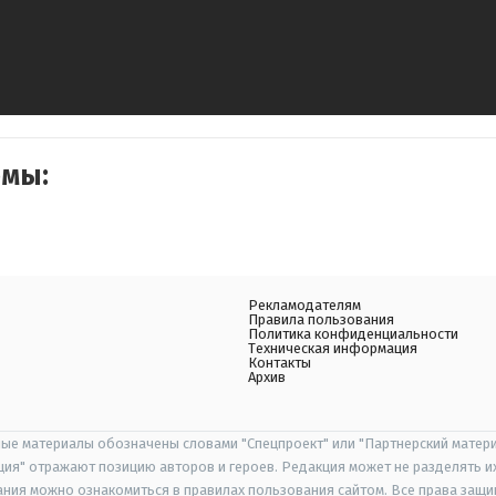
емы:
Рекламодателям
Правила пользования
Политика конфиденциальности
Техническая информация
Контакты
Архив
ые материалы обозначены словами "Спецпроект" или "Партнерский матери
иция" отражают позицию авторов и героев. Редакция может не разделять и
ания можно ознакомиться в правилах пользования сайтом. Все права защ