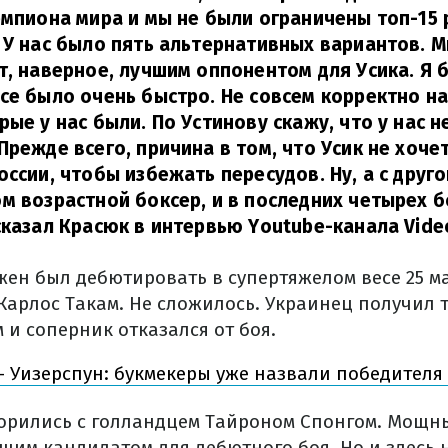
емпиона мира и мы не были ограничены топ-15 
 У нас было пять альтернативных вариантов. М
т, наверное, лучшим оппонентом для Усика. Я б
се было очень быстро. Не совсем корректно н
рые у нас были. По Устинову скажу, что у нас 
Прежде всего, причина в том, что Усик не хочет
оссии, чтобы избежать пересудов. Ну, а с друг
м возрастной боксер, и в последних четырех б
сказал Красюк в интервью Youtube-канала Vide
жен был дебютировать в супертяжелом весе 25 м
Карлос Такам. Не сложилось. Украинец получил т
 и соперник отказался от боя.
– Уизерспун: букмекеры уже назвали победителя
ворились с голландцем Тайроном Спонгом. Мощн
шим кандидатом для дебютного боя. Но и здесь н