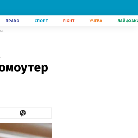
ПРАВО
СПОРТ
FIGHT
УЧЕБА
ЛАЙФХАК
ка
х
ромоутер