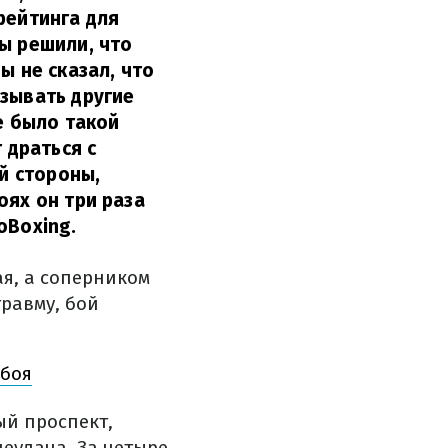
рейтинга для
ы решили, что
ы не сказал, что
азывать другие
не было такой
 драться с
ой стороны,
оях он три раза
oBoxing.
ая, а соперником
равму, бой
 боя
ый проспект,
еудача. За четыре