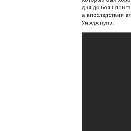
дня до боя Спонг
а впоследствии е
Уизерспуна.