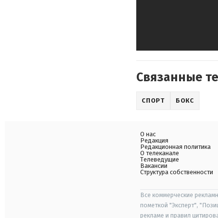
Связанные т
СПОРТ
БОКС
О нас
Редакция
Редакционная политика
О телеканале
Телеведущие
Вакансии
Структура собственности
Все коммерческие рекламн
пометкой "Эксперт", "Поз
рекламе и правил цитиров