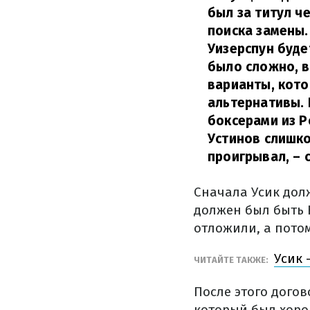
был за титул ч
поиска замены.
Уизерспун буде
было сложно, в
варианты, кото
альтернативы. 
боксерами из Р
Устинов слишко
проигрывал,
– 
Сначала Усик дол
должен был быть 
отложили, а потом
Усик 
ЧИТАЙТЕ ТАКЖЕ:
После этого дого
который был хоро