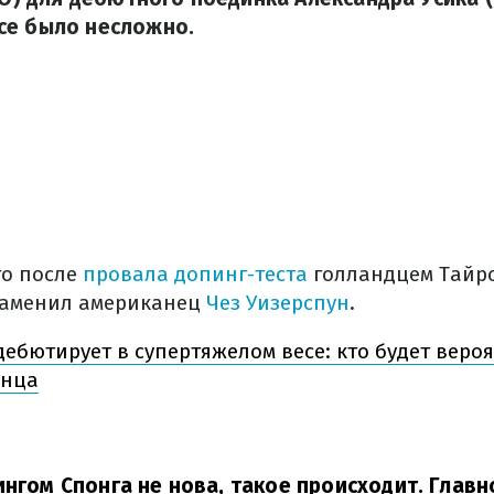
се было несложно.
то после
провала допинг-теста
голландцем Тайро
 заменил американец
Чез Уизерспун
.
дебютирует в супертяжелом весе: кто будет вер
инца
ингом Спонга не нова, такое происходит. Главн