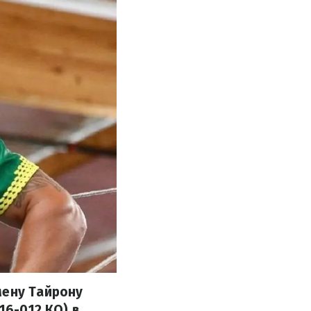
мену Тайрону
16-012 КО) в