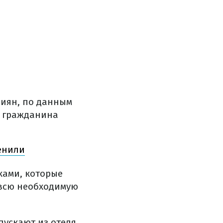
сиян, по данным
и гражданина
енили
ками, которые
 всю необходимую
пускают из отеля