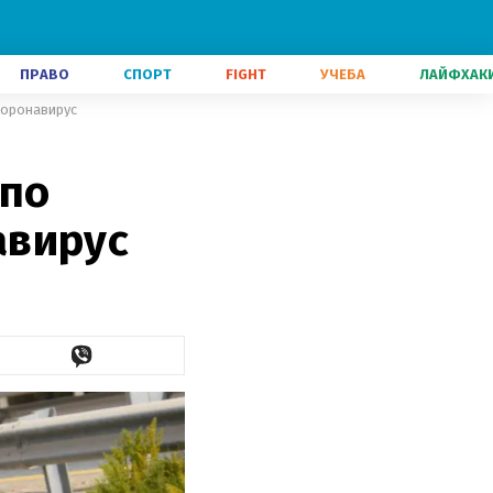
ПРАВО
СПОРТ
FIGHT
УЧЕБА
ЛАЙФХАК
коронавирус
 по
авирус