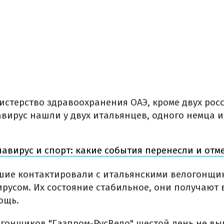
стерство здравоохранения ОАЭ, кроме двух рос
авирус нашли у двух итальянцев, одного немца 
авирус и спорт: какие события перенесли и отм
шие контактировали с итальянскими велогонщи
русом. Их состояние стабильное, они получают
ощь.
огонщиков "Газпром-РусВело" шестой день не вы