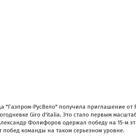
да "Газпром-РусВело" получила приглашение от R
огодневке Giro d'italia. Это стало первым масшт
Александр Фолифоров одержал победу на 15-м э
т побед команды на таком серьезном уровне.