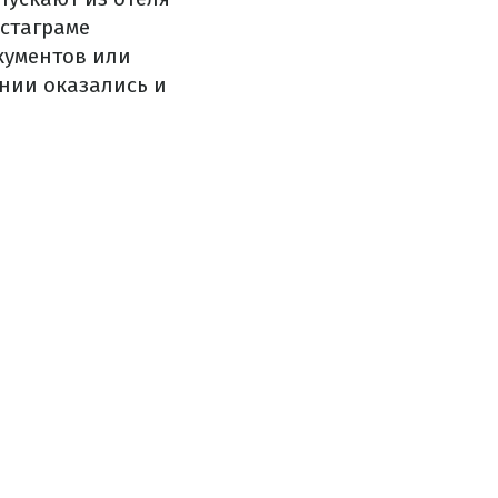
нстаграме
кументов или
нии оказались и