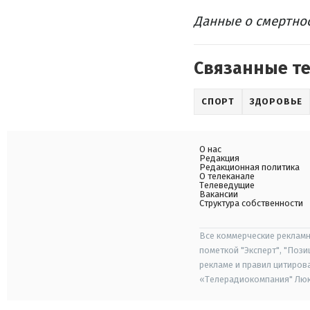
Данные о смертнос
Связанные т
СПОРТ
ЗДОРОВЬЕ
О нас
Редакция
Редакционная политика
О телеканале
Телеведущие
Вакансии
Структура собственности
Все коммерческие рекламн
пометкой "Эксперт", "Поз
рекламе и правил цитиров
«Телерадиокомпания" Люкс