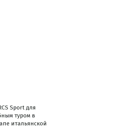
CS Sport для
абным туром в
тапе итальянской